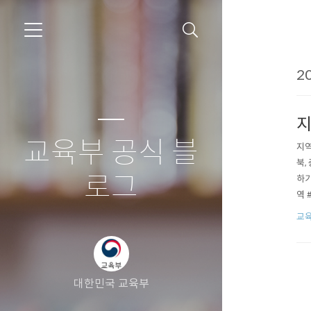
20
지
교육부 공식 블
지역
북,
로그
하기
역 
제완
교육
의 
대한민국 교육부