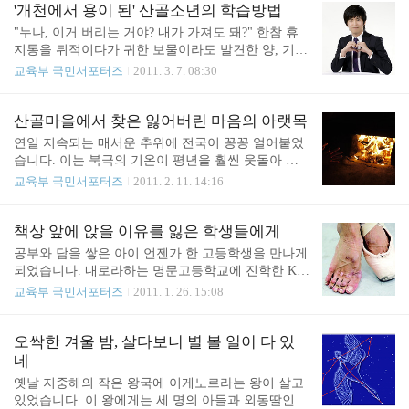
에 실질적인 도움이 되지 못한다는 문제가 있었습니
응답했습니다. 또한 대학생의 10명 중 7명이 대학등
'개천에서 용이 된' 산골소년의 학습방법
다. 이에 따라 교육과학기술부는 2011년 3월부터 이
록금 및 용돈을 마련하기 위해 아르바이트를 하고 있
"누나, 이거 버리는 거야? 내가 가져도 돼?" 한참 휴
른 새벽부터 밤늦게까지 보육을 책임지도록 한 엄마
다는 보고가 나왔습니다. 전공 과목 공부와 폭넓은
지통을 뒤적이다가 귀한 보물이라도 발견한 양, 기쁨
품 온..
독서활동, 그리고 다양한 경험을 하기에도 부족한 황
에 찬 얼굴로 누나를 올려다보는 한 아이. 아이의 손
교육부 국민서포터즈
2011. 3. 7. 08:30
금같은 시기에 우리 대학생들은 늘 돈 걱정 뿐입니
에는 작은 종이 봉투가 쥐어져 있습니다. 과자봉지
다. 교육과학기술부와 한국장학재단은 경제적으로
안에 들어있는 조립 장난감입니다. 장난감 조립에 흥
어려운 여건의 대학생들을 지원하고 더 많은 학생들
미가 없는 누나는 과자봉지를 뜯어 봉투를 휙 던져버
산골마을에서 찾은 잃어버린 마음의 아랫목
에게 등록금에 대한 부담을 완화시켜 주기 위해 든든
리고 어린 동생은 휴지통을 뒤적이며 행복한 미소를
연일 지속되는 매서운 추위에 전국이 꽁꽁 얼어붙었
학자금, 일반상환학자금, 농촌출신대학생학자금융자
짓습니다. '될성 부른 나무는 떡잎부터 알아본다' 는
습니다. 이는 북극의 기온이 평년을 훨씬 웃돌아 차
등 ..
속담이 있지요. 부끄럽지만 조립 장난감을 버리던 그
가운 공기가 중위도까지 내려와 생겨난 현상이라고
교육부 국민서포터즈
2011. 2. 11. 14:16
누나는 약 17년 전의 제 모습, 행복한 표정으로 휴지
합니다. 사람들은 불쑥 찾아온 한겨울 추위로 창틈에
통을 뒤적이던 아이는 제 두살 터울의 남동생입니다.
문풍지를 바르고, 내의를 챙겨입는 등 단단히 대비를
별다른 사교육없이 초등학교·중학교 시절 교내 시험
하고 있습니다. 서둘러 귀가하고 보일러를 아무리 가
책상 앞에 앉을 이유를 잃은 학생들에게
에서 전과목을 모두 만점 받아오는 올백 괴물이었던
동해도, 채워지지 않는 온기. 기나긴 겨울 밤이 한없
공부와 담을 쌓은 아이 언젠가 한 고등학생을 만나게
동생은 강원과학고등학교를 진학한 후 2년 뒤 ..
이 길게 느껴지는 이유는 무엇일까요? '추위는 추위
되었습니다. 내로라하는 명문고등학교에 진학한 K군
로 이겨보자' 는 '이한치한(以寒治寒)'의 마음으로 완
(18)이 제가 만난 그 학생입니다. 부모님은 두 분 모
교육부 국민서포터즈
2011. 1. 26. 15:08
전무장을 한 저는 강원도 어느 특별한 산골마을을 찾
두 교육자 이셨고, 이 학생은 중학교시절 항상 상위
았습니다. 금방이라도 바람에 날아가 버릴 것 같은
권에 들었다고 합니다. 결국 바라던 대로 우수한 성
너와지붕. 그 지붕 아래 백여명 남짓의 주민들이 오
적으로 그토록 갈망하던 소위 명문고등학교에 진학
오싹한 겨울 밤, 살다보니 별 볼 일이 다 있
손도손 모여 꿈을 품고 살고 있는 바로 강원도 삼척
을 하였습니다. 하지만 이 학생은 명문고 진학만이
네
의 신리 너와마을 입니다. '너와지붕'은 초등학교 시
인생의 목표였기에 고등학교 입학 후 차츰 공부에 흥
옛날 지중해의 작은 왕국에 이게노르라는 왕이 살고
절 ..
미를 잃게 되었고, 급기야 늦은 사춘기를 맞아 겉잡
있었습니다. 이 왕에게는 세 명의 아들과 외동딸인