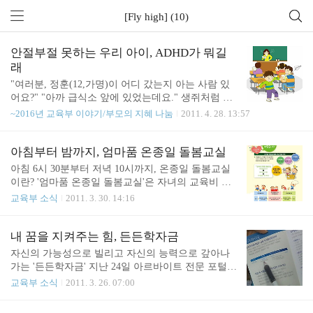
[Fly high] (10)
안절부절 못하는 우리 아이, ADHD가 뭐길
래
"여러분, 정훈(12,가명)이 어디 갔는지 아는 사람 있
어요?" "아까 급식소 앞에 있었는데요." 생쥐처럼 이
곳 저곳 바쁘게 돌아다니고 있을 정훈이를 찾기 위해
~2016년 교육부 이야기/부모의 지혜 나눔
2011. 4. 28. 13:57
담임선생님은 오늘도 고군분투 중 입니다. 열 두살
정훈이에게는 학교가 놀이터입니다. 쉬는 시간마다
학교 구석 구석을 뛰어다니느라 어찌나 바쁜지요. 담
아침부터 밤까지, 엄마품 온종일 돌봄교실
임선생님께 매일 꾸중을 들으면서도 얼굴에는 웃음
아침 6시 30분부터 저녁 10시까지, 온종일 돌봄교실
이 가시질 않습니다. "정훈이 너, 지금 뭘 해야하지?"
이란? '엄마품 온종일 돌봄교실'은 자녀의 교육비 부
"잘 모르겠는데요~." 철이 없는 건지, 넉살이 좋은 건
담을 줄이고, 아침 일찍 출근하는 가정과 밤늦게까지
교육부 소식
2011. 3. 30. 14:16
지 싱글 벙글한 얼굴로 머리를 긁적이는 정훈이 입니
일해야 하는 가정의 자녀들에게 유치원과 초등학교
다. 오늘날 교실에서는 정훈이와 같은 학생들을 종종
에서「엄마품과 같은」안전하고 질 높은 온종일 돌
만날 수 있습니다. 가만히 앉아있지 못하고 지나치게
봄 서비스를 제공하기 위해 추진되었으며, 유치원 또
내 꿈을 지켜주는 힘, 든든학자금
뛰어다니며, 수업시간에도 자신의 차례를 기다리지
는 학교에서 이른 아침부터 저녁 늦은 시간(아침 6시
자신의 가능성으로 빌리고 자신의 능력으로 갚아나
못하고 다른 학생들을 방해하는 아이. 전 ..
30분~저녁 10시)까지 아이들을 돌봐주는 프로그램을
가는 '든든학자금' 지난 24일 아르바이트 전문 포털 A
운영하게 됩니다. 돌봄교실은 지금까지 전국 초등학
사이트에서 전국 대학생 3637명을 대상으로 ‘신학기
교육부 소식
2011. 3. 26. 07:00
교에서 설치, 운영되어 왔지만 통상 학교 업무가 끝
대학생 생활비 조사’을 실시한 결과, 전체 응답자의 7
나는 오후 5~6시 전후로 끝나 주부 직장인들의 육아
2.2%가 지난 학기보다 필요한 생활비가 ‘늘었다’고