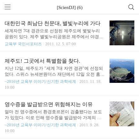
[ScienDJ] (6)
대한민국 최남단 천문대, 별빛누리에 가다
세계자연 7대 경관으로 선정된 제주도에 볓빛누리
공원이 있다. 제주 별빛누리공원은 제주에서 야경이
가장 아름다운 곳으로 한라산 자락에 소담스럽게 자
교육부 국민서포터즈
2011. 12. 5. 07:00
리잡고 있는 마법의 성과 같은 곳이다. 별빛계단으로
이어진 구름다리를 지나가면 태양계 8개 행성이 광
장을 수놓고 있고, 내부로 들어가면 4D 영상관, 천체
제주도! 그곳에서 특별함을 찾다.
를 바라볼 수 있는 투영실, 관측실이 우리들을 신나
지난 12일, 제주도가 "세계 7대 자연 경관"에 선정되
는 우주 체험공간으로 안내한다. 천문대의 중심에는
었다. 스위스 뉴세븐원더스 재단에서 12일 오전 홈페
망원경이 있다?! 망원경이란 렌즈 또는 반사경을 여
이지를 통해 제주도를 비롯한 세계 7대 자연경관을
~2016년 교육부 이야기/신기한 과학세계
2011. 11. 18.
러개 조립하여 멀리있는 물체를 확대하여 확실하게
공식발표한 것이다. 이 날 공개된 세계 7대 자연 경관
10:00
볼 수 있게 하는 광학기기이다. 천체 망원경은 가장
에는 우리나라 제주도를 비롯해 브라질 아마존, 베트
단순한 광학만으로도 그 특성을 바르게 이해할 수 있
남 하롱베이, 아르헨티나 이과수 폭포, 인도네시아
다. 망원경을 처음 만든 것은 네달란드의 한스 리퍼
코모도 국립공원, 필리핀 푸에르토 프린세사 지하강,
영수증을 발급받으면 위험해지는 이유
셰이이다. 하지만 한스 리퍼셰이는 망원경으로 천체
남아프리카 공화국 테이블마운틴 등이 선정되었다.
얼마 전 영수증에서 환경호르몬이 검출됐다는 보도
를 보지는 않..
제주도는 세계문화유산 등재, 세계지질공원 인증, 생
가 있었다. 이로 인해 영수증을 발급받아 가계의 지
물권 보전지역 지정 등 유네스코 자연환경분야 3관
출을 관리하고 모아오거나 아무렇지 않게 손으로 만
~2016년 교육부 이야기/신기한 과학세계
2011. 9. 28.
왕과 더불어 세계 7대 자연경관에 등재되면서 그 가
진 일반인들에게는 충격적인 사건이었다. 단순히 작
10:00
치를 더욱 높이게 되었다. 이렇게 제주도 세계의 주
은 종이 한 장이 우리 생활에 밀접하게 다가와서 위