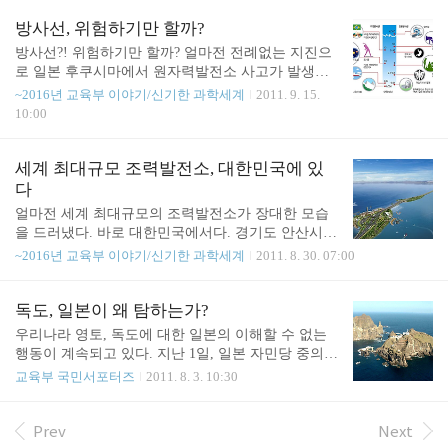
목을 받는 것은 특별한 무언가가 있기 때문일 것이
험한 종이 한 장이 된 것이다. 영수증에서 발견된 유
다. 제주도는 세계에서 보기 드문 아주 젊은 화산섬
해물질은 비스페놀A(Bispenol A:BPA)라는 것으로 인
방사선, 위험하기만 할까?
이다..
체에 적게 누출되더라도 인체에 유해한 영향을 미칠
방사선?! 위험하기만 할까? 얼마전 전례없는 지진으
수 있다. 영수증 외에도 순번대기표, 은행 자동 입출
로 일본 후쿠시마에서 원자력발전소 사고가 발생했
금기 거래 명세표에서도 환경호르몬의 대표적인 물
다. 이로 인해 어느때 보다 방사선에 대해 일반 국민
~2016년 교육부 이야기/신기한 과학세계
2011. 9. 15.
질인 비스페놀A가 검출됐다. 영수증에 비스페놀A가
들이 관심이 많다. 이웃 국가에서 발생할 사고로 인
10:00
검출된 이유는 편의점이나 카페, 백화점 등에서 쓰이
해 의도치 않게 방사선 피폭이 될까봐 두려워하는 국
는 대부분의 영수증이 감열지를 이용하기 때문이다.
민이 대다수이다. 또한 방사선은 눈이 보이지 않고
감열지는 열을 받으면 색이 드러나게 만든 종이를 말
냄새도 나지 않기에 국민들은 정부와 전문기관의 발
세계 최대규모 조력발전소, 대한민국에 있
하는데,..
표에 더욱더 관심을 기울이고 있다. 물론 후쿠시마
다
원자력발전소 사고 후 방사능 비로 인한 피폭 등으로
얼마전 세계 최대규모의 조력발전소가 장대한 모습
민감해 있는 국민에게 단순히 "안전하다"라고만 되
을 드러냈다. 바로 대한민국에서다. 경기도 안산시
풀이하는 것은 오히려 국민들의 이해를 이끌어 내기
대부동에 위치한 시화호 조력발전소는 254MW로 세
~2016년 교육부 이야기/신기한 과학세계
2011. 8. 30. 07:00
에 부족했다. 보다 많은 정보를 공개하여 객관적인
계 최대발전량 및 최대 규모를 자랑한다. 이는 최근
기준에서 "사람 또는 환경에 따라 노출이 많이 될 수
청정에너지로 각광받고 있는 해양에너지의 실용화
있으니 이런 점에서 주의하라." 또는 "연간 피폭된 량
및 대형화라는 관점에서도 특별한 의미를 부여할 만
독도, 일본이 왜 탐하는가?
이 얼마 ..
한 큰 획을 그은 것이다. 조력발전, 원리는 무엇인가?
우리나라 영토, 독도에 대한 일본의 이해할 수 없는
조력은 태양이나 달의 인력에 의해 생기는 힘으로써,
행동이 계속되고 있다. 지난 1일, 일본 자민당 중의원
이로 인해 하루에 두번씩 밀물과 썰물이 나타난다.
인 신도 요시타카, 이나다 도모미, 참의원인 사토 마
교육부 국민서포터즈
2011. 8. 3. 10:30
이를 조석현상이라 하며 조석이 발생하는 하구나 만
사히사 의원 등 3명은 독도에 대한 영유권을 주장하
을 방조제로 막아 해수유통 시 발생하는 바다와 호수
고자 우리나라에 입국했다. 당초 정부에서 신변보호
와의 수위차를 이용하여 조력발전을 하게 되는 것이
를 이유로 입국 거부의 의사를 전달했지만 입국을 강
Prev
Next
다. 다시 말해 밀물 때 물을 가두어 두었다가 수문을