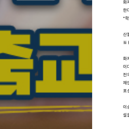
화
한다
*
학
산
※
화
이
전의
재안
포
이
설