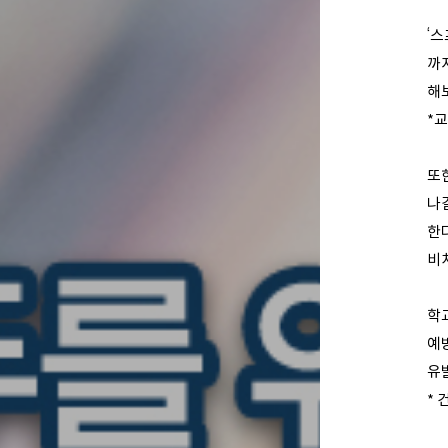
‘
까
해
*
교
또
나
한다
비
학
예
유
*