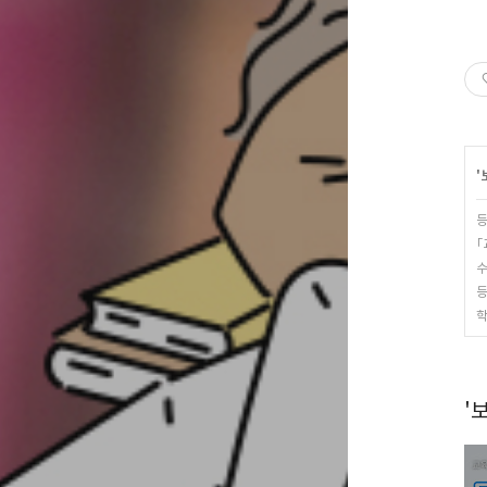
'
등
「
수
등
학
'보