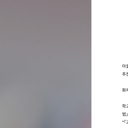
아
추
화
학
법」
*「