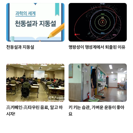
천동설과 지동설
명왕성이 행성계에서 퇴출된 이유
高카페인·高타우린 음료, 알고 마
키 키는 습관, 가벼운 운동이 좋아
시자!
요