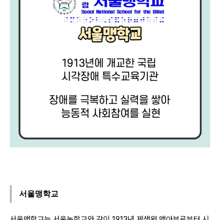
서울맹학교
서울맹학교는 서울농학교와 같이 1913년 제생원 맹아부로부터 시