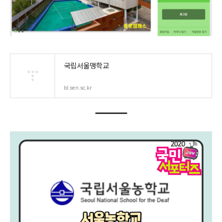
국립서울맹학교
bl.sen.sc.kr