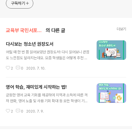
구독하기
더보기
교육부 국민서포터즈
의 다른 글
다시보는 청소년 권장도서
글 내용
어릴 때 한 번 쯤 읽어보았던 권장도서! 다시 읽어보니 관점
도 느낀점도 달라지는데요. 요즘 학생들은 어떻게 추천 받
고 어떤 권장도서를 읽고 있을까요? 국민서포터즈와 함께
2
0
2020. 7. 10.
알아보고 독서의 세계로 퐁~당 빠져 보아요! #독서 #책추
천 #권장도서 #국립어린이청소년도서관 ※위 기사는 202
0 교육부 국민서포터즈의 의견으로 작성되었습니다.
영어 학습, 재미있게 시작하는 법!
글 내용
균등한 영어 교육 기회를 제공하여 지역과 소득에 따른 격
차 완화, 영어 노출 및 사용 기회 확대 등 모든 학생이 기초
의사소통 능력을 키울 수 있는 초등 영어 교육을 목표로 교
2
0
2020. 7. 9.
육부가 초등학교 영어 교육 내실화 계획을 수립하였습니
다. 이 계획에 따라 교육부는 초등학생들이 언제 어디서나
읽고 싶은 영어책을 읽을 수 있도록 다양한 주제와 수준의
도서를 구비한 EBSe 온라인 영어 독서 프로그램 (EBSe F