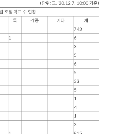
(
단위
:
교
, ’20.12.7. 10:00
기준
)
 조정 학교 수 현황
특
각종
기타
계
743
1
6
3
5
6
5
33
5
1
4
1
3
1
815