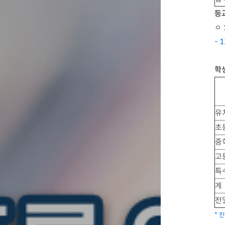
등
ㅇ
- 
학
유
초
중
고
특
계
전
* 