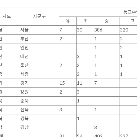
등교수업
시도
시군구
유
초
중
고
울
서울
7
30
386
320
산
부산
2
1
2
천
인천
1
2
전
대전
3
1
1
산
울산
2
2
1
1
종
세종
3
1
1
기
경기
15
11
7
원
강원
2
3
북
충북
1
북
전북
3
1
북
경북
1
남
경남
3
 계
31
54
402
327