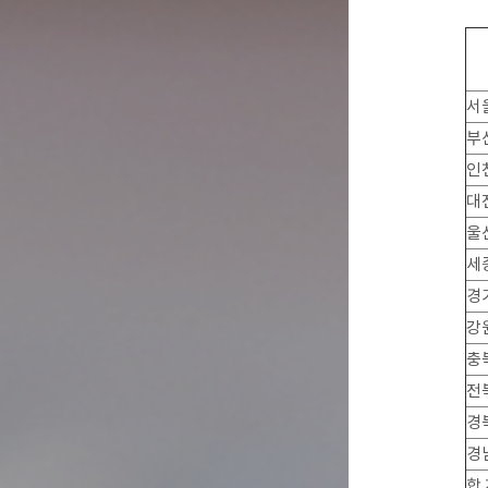
서
부
인
대
울
세
경
강
충
전
경
경
합