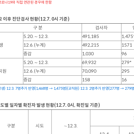
코로나19와 직접 연관된 경우에 한함
교 이후
진단검사 현황
(12.7. 0
시 기준
)
구 분
검사자
5.
20.
～
12.3.
491,185
1,475
 생
12.6.(
누계
)
492,215
1571
증감
1,030
96
5.
20.
～
12.3.
69,932
279*
직원
12.6.(
누계
)
70,090
295
증감
158
16
학생) 12.3. 7명추가 반영(1,468명 → 1,475명)(교직원) 12.3. 2명추가 반영(277명 → 279명
·
도별 일자별 확진자 발생 현황
(12.7. 0
시
,
확진일 기준
)
구분
시도
∼
12.3.