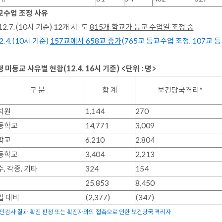
교수업 조정 사유
12.7.
(10
시 기준
)
12
개 시
·
도
815
개
학교가 등교 수업일 조정 중
12.4.(10시 기준)
157
교에서
658
교 증가
(765교 등교수업 조정, 107교 
생 미등교 사유별 현황
(12.4. 16
시 기준
)
<
단위
:
명
>
구 분
합 계
보건당국격리
*
치원
1,144
270
등학교
14,771
3,009
학교
6,210
2,804
등학교
3,404
2,213
수
,
각종
,
기타
324
154
25,853
8,450
일 대비
(2,377)
(347)
진단검사 결과 확진 판정 또는 확진자와의 접촉으로 인한 보건당국 격리자