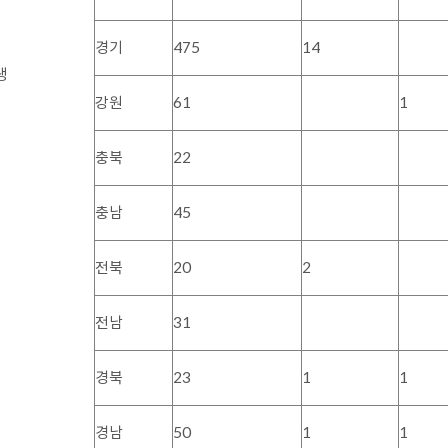
경기
475
14
생
강원
61
1
충북
22
충남
45
전북
20
2
전남
31
경북
23
1
1
경남
50
1
1