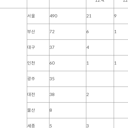
12.4.
12
서울
490
21
9
부산
72
6
1
대구
37
4
인천
60
1
1
광주
35
대전
38
2
울산
8
세종
5
3