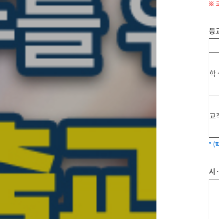
※ 
등
학
교
* (
시