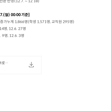
 반영(12.7.～12.18)
.7.(월) 00:00 기준]
 증가누계 1,866명(학생 1,571명, 교직원 295명)
 14명, 12.6. 27명
. 9명, 12.6. 3명
[교육부 12-07(월) 참고자료] 교육분야 코로나19 대응 현황 자료(12.7.).pdf