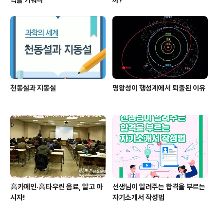
천동설과 지동설
명왕성이 행성계에서 퇴출된 이유
高카페인·高타우린 음료, 알고 마
선생님이 알려주는 합격을 부르는
시자!
자기소개서 작성법