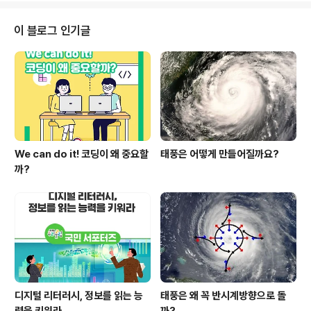
에도 만나요. 안녕~👋 국민 서포터즈의 남은 영상은 차근
차근 올라올 예정이니 관심의 끈을 놓지 않아주세요! 제발
이 블로그 인기글
~ #교육부 #국민서포터즈 #마무리 #안녕 #소감영상 #대
외활동
We can do it! 코딩이 왜 중요할
태풍은 어떻게 만들어질까요?
까?
디지털 리터러시, 정보를 읽는 능
태풍은 왜 꼭 반시계방향으로 돌
력을 키워라
까?