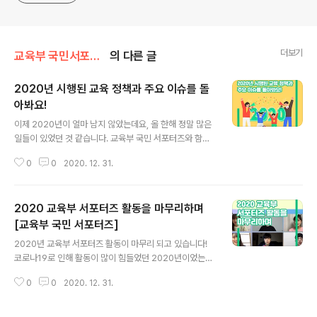
더보기
교육부 국민서포터즈
의 다른 글
2020년 시행된 교육 정책과 주요 이슈를 돌
아봐요!
글 내용
이제 2020년이 얼마 남지 않았는데요, 올 한해 정말 많은
일들이 있었던 것 같습니다. 교육부 국민 서포터즈와 함께,
올해 시행된 주요 정책 및 이슈 등 2020년 교육부의 발자
0
0
2020. 12. 31.
취를 따라가보며 지난 한 해를 되돌아볼까요? #교육부 #
국민서포터즈 #2020 #교육부 #고교학점제 ※위 기사는
2020 교육부 국민서포터즈의 의견으로 작성되었습니다.
2020 교육부 서포터즈 활동을 마무리하며
[교육부 국민 서포터즈]
글 내용
2020년 교육부 서포터즈 활동이 마무리 되고 있습니다!
코로나19로 인해 활동이 많이 힘들었던 2020년이었는데
요. 그럼에도 불구하고 교육부 국민 서포터즈 여러분들의
0
0
2020. 12. 31.
노력 덕분에 교육정책을 널리 알릴 수 있었습니다.😃 뒤에
서 든든하게 교육정책을 알리기 위해 많은 노력을 해 준 서
포터 여러분 감사합니다! 수고하셨습니다. 그럼 우리 내년