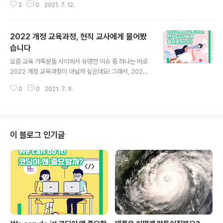
2
0
2021. 7. 12.
유료화가 된다는 소식이 있어서 이를 대체할 플랫폼을 찾
느라 많이 고민했던 것으로 알고 있습니다. 물론 12월 말까
지 유료화가 유예되어 아직 시간은 있지만, 내년부터는 대
2022 개정 교육과정, 현직 교사에게 물어봤
체가 불가피할 것으로 보입니다. EBS 온라인 클래스 교사
자문단으로 활동하면서 2021년에 새롭게 바뀐 EBS 온라
습니다
글 내용
인 클래스 플랫폼, 그중에서 특히 ‘화상 수업’ 기능이 새로
요즘 교육 가족분들 사이에서 유명한 이슈 중 하나는 바로
생겼고, 이 기능이 많이 개선되어 그 장점에 대해서 안내하
2022 개정 교육과정이 아닐까 싶은데요! 그래서, 2022
고자 합니다. 무엇보다 학교에서는 출석 체크 부분이 중요
개정 교육과정 왜 필요한데?? 물음표만 가득 갖고 계신 여
한데 다른 플랫폼에서는 이 부분을 자체적인 시스템상 해
0
0
2021. 7. 9.
러분들을 위해 교육부 국민 서포터즈 '누리울림'이 2022
소해주지 못하기 때문에 가장 큰..
개정 교육과정의 필요성을 설명해준다고 해요! 여기서 잠
깐! 이게 끝이 아니죠! 2022 개정 교육과정에 대해 어떻게
생각하는지 현직 고등학교 교사에게 물어봤습니다! 선생님
께서 꿈꾸는 미래학교의 모습은 또 무엇인지 궁금하다면
이 블로그 인기글
지금 바로 영상 시청해주세요! #2022 #개정 #교육과정
#필요성 #인재 #양성 #고교학점제 #미래 #기초소양 #강
화 # 고등학교 #교사 #인터뷰 #교육부​​​​​​​​​​​​​ #2021년​​​​​​​​ #국민​
서포터즈​​​​​​​​ 2022 개정 교..