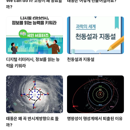
We can do it! 코딩이 왜 중요할
태풍은 어떻게 만들어질까요?
까?
디지털 리터러시, 정보를 읽는 능
천동설과 지동설
력을 키워라
태풍은 왜 꼭 반시계방향으로 돌
명왕성이 행성계에서 퇴출된 이유
까?