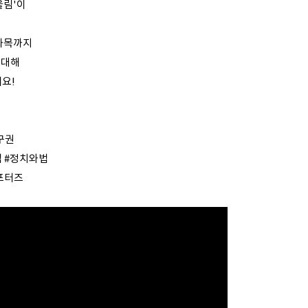
울림'이
교과목까지
 대해
요!
?
구권
법 #정치와법
​​​​​​​​