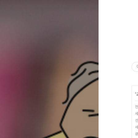
'
전
세
선
세
광