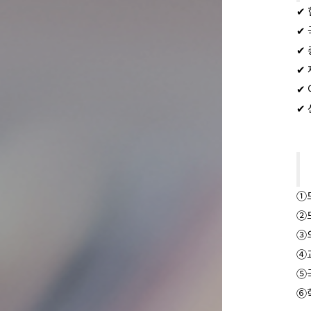
✔
✔
✔ 
✔ 
✔ 
✔ 
①
②
③
④
⑤
⑥