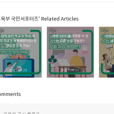
교육부 국민서포터즈' Related Articles
전에 알던 학교가 아냐, 우
세렌디피티를 경험할 수 있
선생님
리 학교가 똑똑해졌어요! 온
는 요즘 수업 방법은?
슬
앤오프 모두 가능!
2021.08.23
2021.08.23
omments