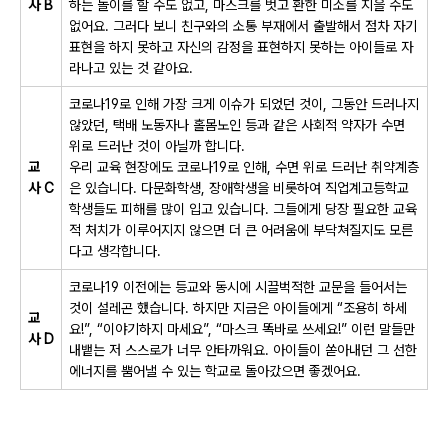
사
B
하는 놀이를 할 수도 없고
,
마스크를 벗고 환한 미소를 지을 수도
없어요
.
그러다 보니 친구와의 소통 부재에서 출발해서 점차 자기
표현을 하지 못하고 자신의 감정을 표현하지 못하는 아이들로 자
라나고 있는 것 같아요
.
코로나
19
로 인해 가장 크게 이슈가 되었던 것이
,
그동안 드러나지
않았던
,
택배 노동자나 홀몸노인 등과 같은 사회적 약자가 수면
위로 드러난 것이 아닐까 합니다
.
교
우리 교육 현장에도 코로나
19
로 인해
,
수면 위로 드러난 취약계층
사
C
은 있습니다
.
다문화학생
,
장애학생을 비롯하여 직업계고등학교
학생들도 피해를 많이 입고 있습니다
.
그들에게 당장 필요한 교육
적 처치가 이루어지지 않으면 더 큰 어려움에 부닥쳐질지도 모른
다고 생각합니다
.
코로나
19
이전에는 등교와 동시에 시끌벅적한 교문을 들어서는
것이 설레곤 했습니다
.
하지만 지금은 아이들에게
“
조용히 하세
교
요
!”, “
이야기하지 마세요
”, “
마스크 똑바로 쓰세요
!”
이런 말들만
사
D
내뱉는 저 스스로가 너무 안타까워요
.
아이들이 쏟아내던 그 선한
에너지를 뿜어낼 수 있는 학교로 돌아갔으면 좋겠어요
.