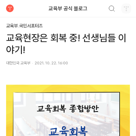
검색하기
교육부 공식 블로그
티스토리
교육부 국민서포터즈
교육현장은 회복 중! 선생님들 이
야기!
대한민국 교육부
2021. 10. 22. 16:00