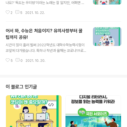
나요? ‘독도는 우리땅’이라는 노래는 잘 알지만, 어쩌면 독
도의 날은 처음 들어보시는 분들도 많으실 것 같습니다. 사
2
5
2021. 10. 22.
실 저도 이번에 찾아보면서 알게 되었거든요! 오늘은 ‘독도
의 날’을 기념하여 독도의 날 의미와 독도에 대해 자세히 알
아보고, 독도에 대해 생각하는 시간을 가져 보아요! 1. 독도
어서 와, 수능은 처음이지? 유의사항부터 꿀
의 날 독도의 날은 10월 25일로, 2000년 민간단체인 독
도 수호대가 처음으로 10월 25일에 지정하였다고 해요.
팁까지 공유!
글 내용
이후, 2005년부터 국가기념일로 제정하기 위해 서명운동
시간이 많이 흘러 벌써 2022학년도 대학수학능력시험이
을 시작했는데요. 2008년 8월 27일에 독도의 날 제정을
코앞에 다가왔습니다. 특히나 작년과 올해는 코로나19로
위한 법안이 국회에 제출되었고, 2010년에 한국교원단체
수험생들이 불안정한 기분을 많이 느꼈을 것 같아요. 그런
총연합회에서 16개 시·도 교총, 우리역사교육연구회, 한국
5
0
2021. 10. 20.
수험생들을 위해 오늘은 이번 대학수학능력시험에서 유의
청소년연맹, 독..
할 점에 대해 자세히 알아보고, 작년 수능을 치른 저, 서포
터의 경험을 바탕으로 나온 다양한 수능 꿀팁을 공유해보
려고 합니다. 다들 집중해주세요! 1. 2022학년도 대학수학
능력시험 유의사항 1) 오전 8시 10분까지 시험실에 입실하
이 블로그 인기글
기 시험장 출입은 오전 6시 30분부터 가능하며, 입실 마감
시간은 오전 8시 10분입니다. 수능 당일, 평소 학교 가는
것처럼 일어났다가 입실을 못할 위기에 처한 학생들이 경
찰차를 타고 학교에 가는 이야기를 뉴스에서 심심찮게 볼
수 있었었는데요. 그러니 잊지..