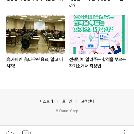
까?
高카페인·高타우린 음료, 알고 마
선생님이 알려주는 합격을 부르는
시자!
자기소개서 작성법
의안내
티스토리
로그인
고객센터
© Daum Corp.
6
0