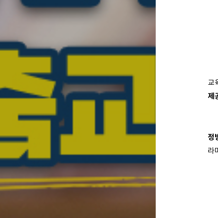
교
제
정
라