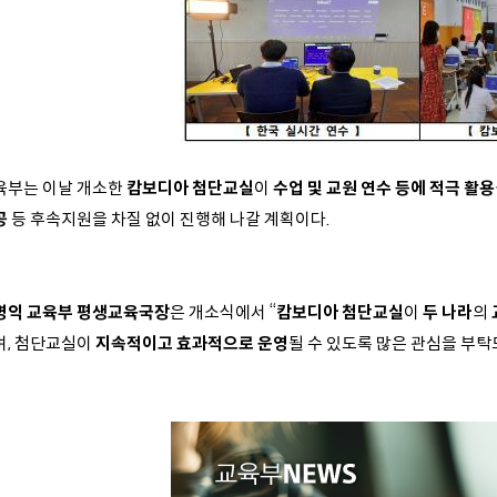
육부는 이날 개소한
캄보디아 첨단교실
이
수업 및 교원 연수 등에 적극 활용
공
등 후속지원을 차질 없이 진행해 나갈 계획이다.
병익 교육부 평생교육국장
은 개소식에서 “
캄보디아 첨단교실
이
두 나라
의
며, 첨단교실이
지속적이고 효과적으로 운영
될 수 있도록 많은 관심을 부탁