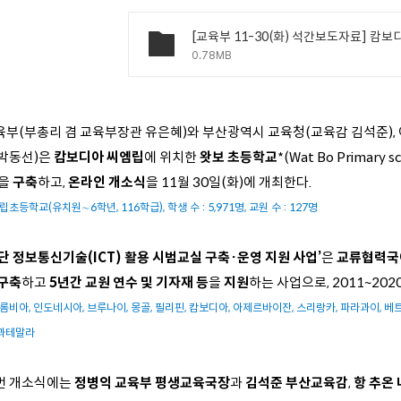
0.78MB
육부(부총리 겸 교육부장관 유은혜)와 부산광역시 교육청(교육감 김석준)
 박동선)은
캄보디아 씨엠립
에 위치한
왓보 초등학교
*(Wat Bo Primary s
을
구축
하고,
온라인 개소식
을 11월 30일(화)에 개최한다.
공립초등학교(유치원∼6학년, 116학급), 학생 수 : 5,971명, 교원 수 : 127명
단 정보통신기술(ICT) 활용 시범교실 구축·운영 지원 사업’
은
교류협력국
구축
하고
5년간 교원 연수 및 기자재 등
을
지원
하는 사업으로, 2011~20
콜롬비아, 인도네시아, 브루나이, 몽골, 필리핀, 캄보디아, 아제르바이잔, 스리랑카, 파라과이, 베트
 과테말라
번 개소식에는
정병익 교육부 평생교육국장
과
김석준 부산교육감
,
항 추온