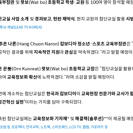
육부장관
및
왓보
(Wat bo)
초등학교 학생·교원
등 100여 명이 참석할 예
단교실 사업 소개
및
경과보고
,
현판 제막식
, 현지 교원의 첨단교실 활용
시
튜브 채널(LEAD TV KOREA)
 추온 나론
(Hang Chuon Naron)
캄보디아 청소년·스포츠 교육부장관
은 
공적인 결과를 위해
지속적인 지원
과
관심
을 약속하겠다.”라고 말할 예정이
운 꾼뢋
(Orn Kunreat)
왓보
(Wat bo)
초등학교 교장
은 “첨단교실을 활용하
하여
교육정보화 확산
에 노력하겠다.”라며 소감을 밝힐 예정이다.
번에 개소하는 첨단교실은
한국과 캄보디아
의
교육현장 전문가와 교사가 
공간혁신 실현’
이라는 가치를 담아 구축되었다.
축된 첨단교실에는
교육정보화 기자재
* 및
해결책(솔루션)
**이 제공될 예
단초점 빔 프로젝터, 전자교탁, 노트북, 스마트패드, LCD TV, 웹캠, 크로마키 등