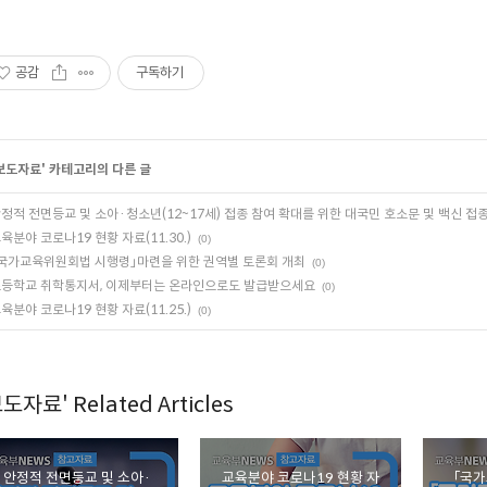
공감
구독하기
보도자료
' 카테고리의 다른 글
정적 전면등교 및 소아·청소년(12~17세) 접종 참여 확대를 위한 대국민 호소문 및 백신 접
육분야 코로나19 현황 자료(11.30.)
(0)
국가교육위원회법 시행령」마련을 위한 권역별 토론회 개최
(0)
등학교 취학통지서, 이제부터는 온라인으로도 발급받으세요
(0)
육분야 코로나19 현황 자료(11.25.)
(0)
도자료' Related Articles
안정적 전면등교 및 소아·
교육분야 코로나19 현황 자
「국