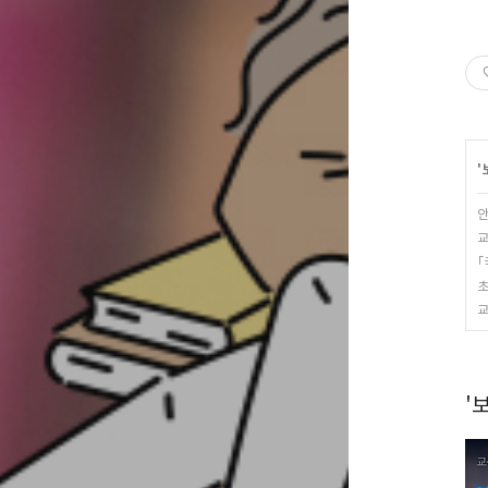
'
안
교
「
초
교
'보