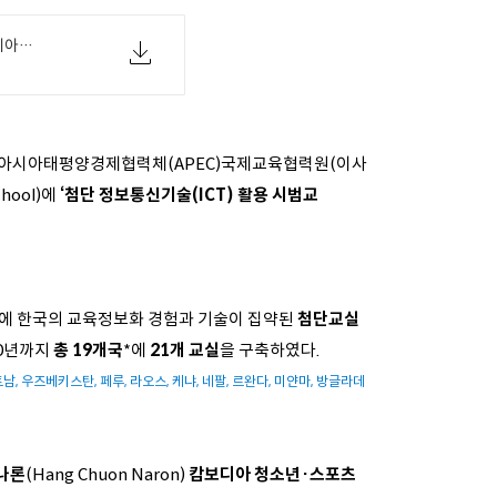
[교육부 11-30(화) 석간보도자료] 캄보디아의 미래 교실을 제시하는 '첨단교실' 개소.pdf
, 아시아태평양경제협력체(APEC)국제교육협력원(이사
chool)에
‘첨단 정보통신기술(ICT) 활용 시범교
에 한국의 교육정보화 경험과 기술이 집약된
첨단교실
20년까지
총 19개국
*에
21개 교실
을 구축하였다.
남, 우즈베키스탄, 페루, 라오스, 케냐, 네팔, 르완다, 미얀마, 방글라데
 나론
(Hang Chuon Naron)
캄보디아 청소년·스포츠