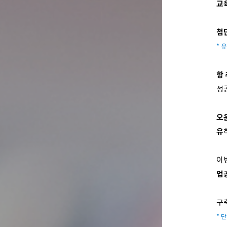
교
첨
* 유
항
성
오
유
이
업
구
* 