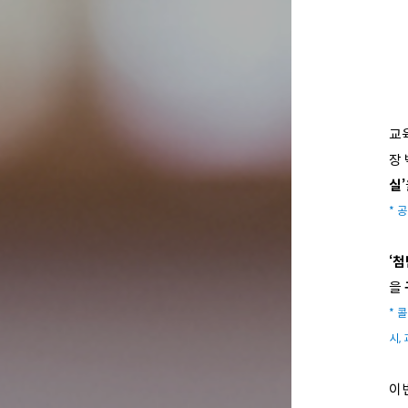
교
장
실’
* 
‘첨
을
* 
시,
이