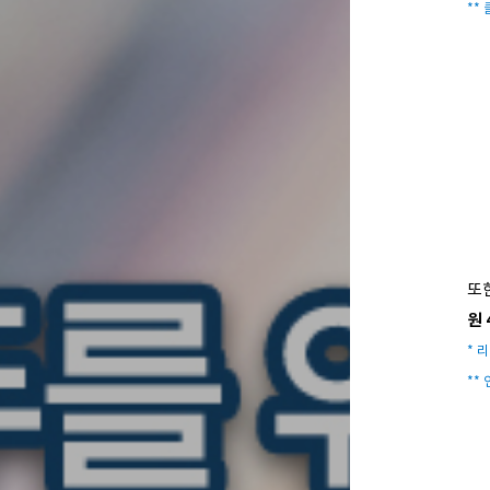
**
또한
원 
* 리
**