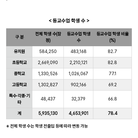
< 등교수업 학생 수 >
전체 학생 수
(잠
등교수업 학생
등교수업 학생 비율
구 분
정)
수
(%)
유치원
584,250
483,168
82.7
초등학교
2,669,090
2,210,121
82.8
중학교
1,330,526
1,026,067
77.1
고등학교
1,302,827
902,166
69.2
특수·각종·기
48,437
32,379
66.8
타
계
5,935,130
4,653,901
78.4
※ 전체 학생 수는 학생 전출입 등에 따라 변동 가능