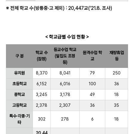
※ 전체 학교 수(방통중·고 제외) : 20,447교(’21.8. 조사)
< 학교급별 수업 현황 >
등교수업 학교
학교 수
원격수업 학
재량휴업
구 분
(밀집도 조정
(잠정)
교
등
등)
유치원
8,370
8,041
79
250
초등학교
6,152
6,016
100
36
중학교
3,245
3,178
49
18
고등학교
2,378
2,307
36
35
특수·각종·기
302
278
6
18
타
20,44