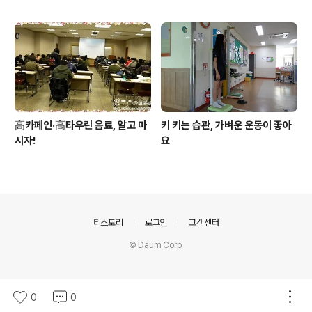
高카페인·高타우린 음료, 알고 마
키 키는 습관, 가벼운 운동이 좋아
시자!
요
의안내
티스토리
로그인
고객센터
© Daum Corp.
0
0