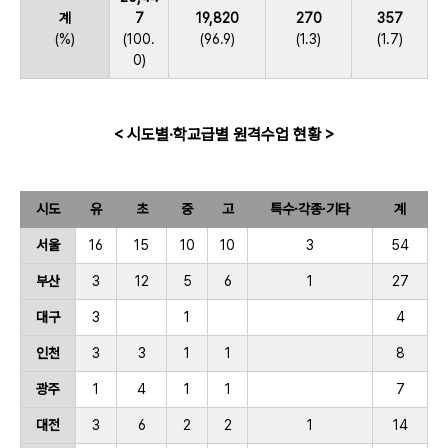
계
7
19,820
270
357
(%)
(100.
(96.9)
(1.3)
(1.7)
0)
< 시도별·학교급별 원격수업 현황 >
시도
유
초
중
고
특수·각종·기타
계
서울
16
15
10
10
3
54
부산
3
12
5
6
1
27
대구
3
1
4
인천
3
3
1
1
8
광주
1
4
1
1
7
대전
3
6
2
2
1
14