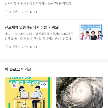
심의·확정 ◈ 인문 진흥 정책의 차질 없는 추진을 위해 교
육부-문체부 적극 협업 교육부(부총리 겸 교육부장관 유은
0
0
2021. 12. 21.
혜)와 문화체육관광부(문화체육관광부 장관 황희, 이하 ‘문
체부’)는 인문학 및 인문정신문화 진흥심의회(이하 ‘인문진
흥심의회’)를 12월 21일(화)에 개최하여, ‘제2차 인문학 및
진로체험 인증기관에서 꿈을 키워요!
인문정신문화 진흥 기본계획’을 심의․의결하였다. ‘인문학
글 내용
및 인문정신문화 진흥 기본계획’은 「인문학 및 인문정신문
◈ 2021년 제2차 교육기부 진로체험 인증기관 345개 선
화 진흥에 관한 법률」에 따른 5개년 기본계획으로서, 향후
정 발표 ◈ 사회적 경제, 신산업 등 다양한 분야의 진로체
5년간(2022~2026)의 인문정책 방향을 담고 있다. ※ 교
험 프로그램 지속 발굴 교육부(부총리 겸 교육부장관 유은
육부에서 인문학 진흥계획을, 문체부에서 인문정신문화 진
0
0
2021. 12. 21.
혜)와 `대한상공회의소(회장 최태원)는 ‘2021년 제2차 교
흥계획을 수립 ☞ 두 계획을 합쳐 ‘인문학 및 인문정신문화
육기부 진로체험 인증기관(이하 인증기관) 선정 결과’를 1
진흥 기본계획’..
2월 21일(화)에 발표한다. 2021년 제2차 인증제 사업은
총 426개 신청기관을 대상으로 3영역(체험처의 성격, 환
경 및 안전성, 프로그램 우수성)에 대한 3단계 심사*를 거
이 블로그 인기글
쳐 345개(공공부문 112개, 민간부문 233개) 기관을 최종
선정하였다. * (1단계) 진로체험지원센터 서면‧현장심사
→ (2단계) 권역별 인증심사 → (3단계) 인증위원회 교육
기부 진로체험기관 인증제는 학생에게 양질의 진로체험 기
회를 무료..