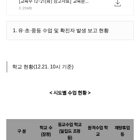
[교육부 12-21(화) 참고자료] 교육분야 코로나19 현황 자료(12.21.).pdf
0.25MB
1. 유·초·중등 수업 및 확진자 발생 보고 현황
학교 현황(12.21. 10시 기준)
< 시도별 수업 현황 >
등교수업 학교
학교 수
원격수업 학
재량휴업
구 분
(밀집도 조정
(잠정)
교
등
등)