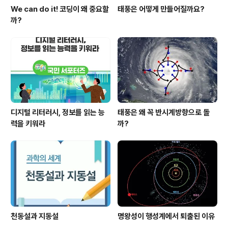
We can do it! 코딩이 왜 중요할
태풍은 어떻게 만들어질까요?
까?
디지털 리터러시, 정보를 읽는 능
태풍은 왜 꼭 반시계방향으로 돌
력을 키워라
까?
천동설과 지동설
명왕성이 행성계에서 퇴출된 이유