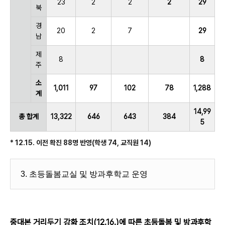
23
2
2
2
29
북
경
20
2
7
29
남
제
8
8
주
소
1,011
97
102
78
1,288
계
14,99
총 합계
13,322
646
643
384
5
* 12.15. 이전 확진 88명 반영(학생 74, 교직원 14)
3. 초등돌봄교실 및 방과후학교 운영
중대본 거리두기 강화 조치(12.16.)에 따른 초등돌봄 및 방과후학