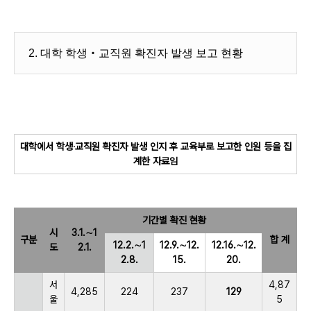
2. 대학 학생‧교직원 확진자 발생 보고 현황
대학에서 학생‧교직원 확진자 발생 인지 후 교육부로 보고한 인원 등을 집
계한 자료임
기간별 확진 현황
시
3.1.∼1
구분
합 계
12.2.∼1
12.9.∼12.
12.16.∼12.
도
2.1.
2.8.
15.
20.
서
4,87
4,285
224
237
129
울
5