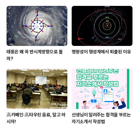
태풍은 왜 꼭 반시계방향으로 돌
명왕성이 행성계에서 퇴출된 이유
까?
高카페인·高타우린 음료, 알고 마
선생님이 알려주는 합격을 부르는
시자!
자기소개서 작성법