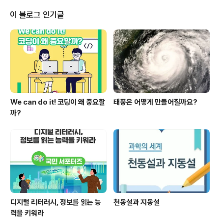
항원검사도구(키트)의 준비상황을 점검하고, 원활하게 공
급하는 방안 등에 대해 종합적으로 의견을 나누었다. ​ 오미
이 블로그 인기글
크론 확산에 대비한 정부의 방역체계 전환에 맞춰, 학교 현
장에서 적용할 방역지침인 「유·초·중등 및 특수학교 코로나
19 감염예방 관리 안내 제6판(이하 학교 방역지침 제6판)」
에 대해서도 논의하였으며, 그 주요 내용은 다음과 같다. 먼
저, 학교 내 확..
We can do it! 코딩이 왜 중요할
태풍은 어떻게 만들어질까요?
까?
디지털 리터러시, 정보를 읽는 능
천동설과 지동설
력을 키워라