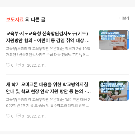
더보기
보도자료
의 다른 글
교육부·시도교육청 신속항원검사도구(키트)
지원방안 협의 - 어린이 등 감염 취약 대상 신
글 내용
속항원검사도구(키트) 무료 배포(2.10. 발표)
교육부(부총리 겸 교육부장관 유은혜)는 정부가 2월 10일
관련 -
개최된 ｢신속항원검사키트 수급 대응 전담팀(TF)*」 에서
2월 21일(월)부터 감염 취약 대상에게 신속항원검사도구
0
0
2022. 2. 11.
(키트)를 무상 배포하기로 결정함에 따라, * 국무조정실, 기
획재정부, 교육부, 행정안전부, 보건복지부,식품의약품안
전처, 조달청, 질병관리청 등 교육부와 시도교육청은 백신
새 학기 오미크론 대응을 위한 학교방역지침
을 접종하지 않아 감염에 취약한 유치원생과 초등학생을
대상으로 신속항원검사도구(키트)를 지원하는 방안을 현재
안내 및 학교 현장 안착 지원 방안 등 논의 -
글 내용
협의하고 있다. 지원 대상은 유치원생 59만 명, 초등학생
제26차 일상회복지원단 회의(2.10.) 개최 -
교육부(부총리 겸 교육부장관 유은혜)는 ‘오미크론 대응 2
2백71만 명이며, 학생 한 명에 대해 주당 2개씩 5주분, 총
022학년 1학기 유·초·중등 및 특수학교와 대학의 방역 및
3천 3백만 개 가량 지원을 목표로 재원 확보 등의 구체적
학사 운영방안(2.7.)’ 발표 이후, 제26차 일상회복지원단
인 실행계획을 논의하고 있다면서 시도교육청과 협의가 마
0
0
2022. 2. 11.
회의(2.10.)를 개최하고, 학교 방역체계의 안착을 위한 지
무리되는 대로 구체적인 내..
원방안 등을 시도교육청 부교육감들과 논의하였다. 이번
회의에서는 새 학기 준비를 위해 각 시도교육청별로 신속