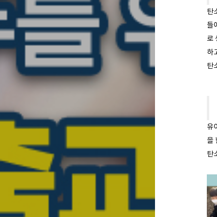
탄
들
로
하
탄
유
을
탄