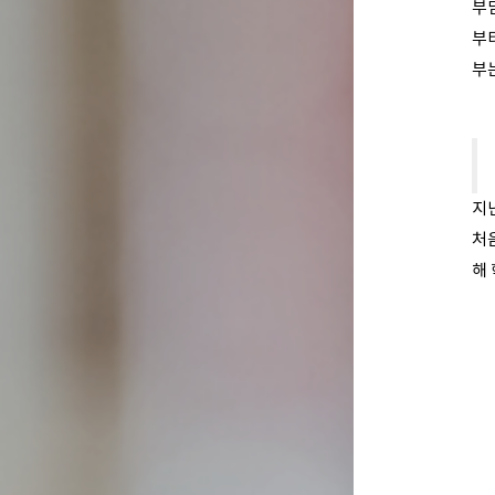
부
부터
부
지
처
해