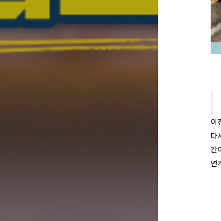
이
다
간
연