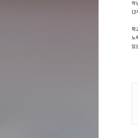
작
(
학
노
있