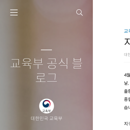
교
대
교육부 공식 블
로그
4
날
출량
중립
습
대한민국 교육부
지