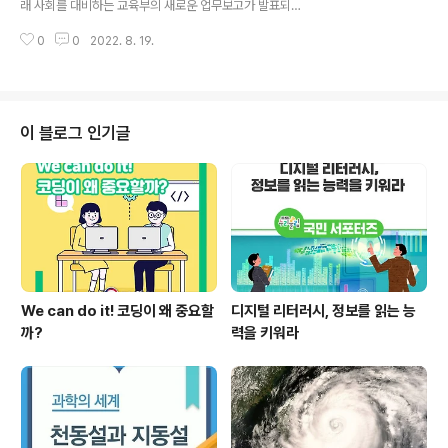
래 사회를 대비하는 교육부의 새로운 업무보고가 발표되었
램’을 지원했습니다. 학습 도움닫기 프로그램은 교과보충
습니다. 교육부는 코로나19의 아픔을 차근차근 극복하고,
집중 프로그램의 이름으로, 학습결손 해소가 필요하거나
0
0
2022. 8. 19.
더 먼 곳을 바라보기 위해 발돋움하려고 합니다. 총 다섯 가
희망하는 학생이 방과 후·방학 중에 교사의 도..
지 핵심 추진과제로 진행됩니다. ‘국민 눈높이에 맞는 교육
부로 전면 혁신’, ‘국가 책임제로 교육의 출발선부터 격차
해소’, ‘수요자 중심 미래형 교육체제 실현’, ‘미래성장동력
창출을 위한 첨단분야 인재 양성 총력’, ‘대학의 여건과 역
이 블로그 인기글
량에 맞춘 다양하고 자유로운 성장 지원’ 조금은 복잡해 보
이지만 각 과제는 모두 ‘국민이 체감할 수 있는 교육개혁’을
목표로 하고 있습니다. 오늘은 5가지 과제 설명과 교육부
가 그려낸 미래 교육 계획을 설명해 드리도록 하겠습니다.
‘국민 눈높이에..
We can do it! 코딩이 왜 중요할
디지털 리터러시, 정보를 읽는 능
까?
력을 키워라