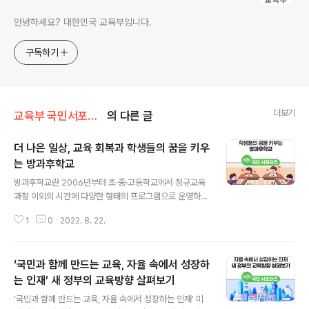
안녕하세요? 대한민국 교육부입니다.
구독하기
더보기
교육부 국민서포터즈
의 다른 글
더 나은 일상, 교육 회복과 학생들의 꿈을 키우
는 방과후학교
글 내용
방과후학교란 2006년부터 초·중·고등학교에서 정규교육
과정 이외의 시간에 다양한 형태의 프로그램으로 운영하는
교육체제를 의미합니다. 2022년 여름, 학교에서는 방학을
1
0
2022. 8. 22.
맞아 학생의 기초학력을 보완하고, 다양한 꿈과 끼를 키우
는 방과후학교를 진행하고 있습니다. 전면등교 이후 학생
들의 다양한 수요를 충족시킬 수 있는 다양한 프로그램으
‘국민과 함께 만드는 교육, 자율 속에서 성장하
로 운영되고 있습니다. 배움이 느린 학생을 위한 지도, 일대
일 성장 멘토링 키다리샘 지난해 교육부는 ‘교육회복 종합
는 인재’ 새 정부의 교육방향 살펴보기
글 내용
방안’을 발표하며, 교육(학습·정서·사회성)결손 회복을 위
‘국민과 함께 만드는 교육, 자율 속에서 성장하는 인재’ 미
해 시도교육청별로 ‘교과보충 집중(학습 도움닫기) 프로그