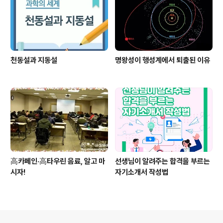
천동설과 지동설
명왕성이 행성계에서 퇴출된 이유
高카페인·高타우린 음료, 알고 마
선생님이 알려주는 합격을 부르는
시자!
자기소개서 작성법