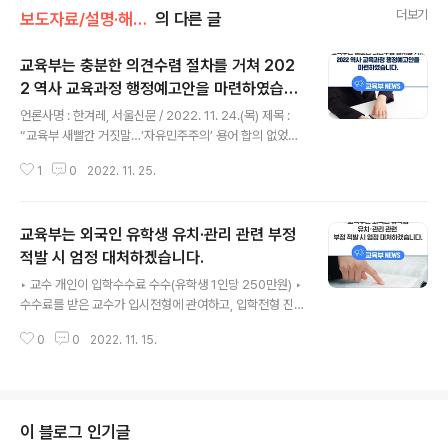
더보기
보도자료/설명·해명자료
의 다른 글
교육부는 충분한 의견수렴 절차를 거쳐 202
2 역사 교육과정 행정예고안을 마련하였습니
글 내용
다.
언론사명 : 한겨레, 서울신문 / 2022. 11. 24.(목) 제목 :
“교육부 새빨간 거짓말…‘자유민주주의’ 용어 합의 없었
다” / “교육부, 독선적으로 ‘자유민주주의’ 넣어...합의 없었
1
0
2022. 11. 25.
다” ​ 교육부(부총리 겸 교육부장관 이주호)는 ‘국민과 함께
하는 교육과정 개정’이라는 취지에 따라 그동안 국민 의견
을 폭넓게 수렴하고 개정의 모든 과정을 국민께 투명하게
교육부는 외국인 유학생 유치·관리 관련 부정
공개해 왔으며, 교육과정 개정 관련 협의체 논의를 거쳐 2
022 역사 교육과정 개정을 추진해 왔습니다. ​ ‘민주주의’
적발 시 엄정 대처하겠습니다.
글 내용
용어를 둘러싼 갈등은 역사 교육과정 개정 시마다 있어 왔
‣ 교수 개인이 입학수수료 수수(유학생 1인당 250만원) ‣
고, 지난 8월 30일 2022 역사과 교육과정 연구진 시안이
수수료를 받은 교수가 입시전형에 관여하고, 입학전형 진
최초 공개되자, ‘자유’의 가치를 반영한 ‘민주주의’ 용어 수
행 중 입학예정통지서 발급 교육부(부총리 겸 교육부장관
록에 대한 의견과 연구진 시안과 같이 ‘민주주의’ ..
0
0
2022. 11. 15.
이주호)는 보도 내용과 관련한 민원을 제보받아 현재 구체
적인 사실관계를 파악하기 위한 조사를 진행 중입니다. 사
실관계를 확인한 후, 그 결과에 따라 필요시 현장점검 등을
거쳐 위법사항이 적발될 경우 엄정한 조치를 취할 예정임
을 밝힙니다. ※ 보도자료 전체보기는 상단의 첨부파일을
이 블로그 인기글
확인하여 주시기 바랍니다