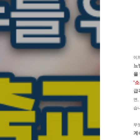
이
뇨
을
'소
급
면,
습
무
계