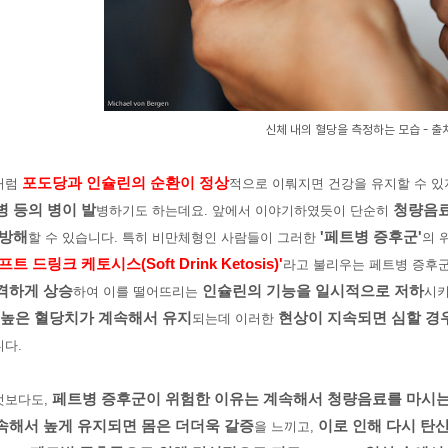
신체 내의 혈당을 측정하는 모습 - 출
포도당과 인슐린의 순환이 정상
처럼
적으로 이뤄지면 건강을 유지할 수 있
병 등의 병이 발
청량음료
병하기도 하는데요. 앞에서 이야기하였듯이 단순히
 방해
'페트병 증후군'
할 수 있습니다. 특히 비만체형인 사람들이 그러한
의 
프트 드링크 케토시스(Soft Drink Ketosis)'
라고 불리우는 페트병 증후
격하게 상승
인
슐린의 기능을 일시적으로 저하
하여 이를 떨어뜨리는
시키
높은 혈당치가 계속해서 유지
현상이 지속되면 심할 경
되는데 이러한
니다.
페트병 증후군이 위험한 이유는 계속해서 청량음료를 마시
엇보다도,
속해서 높게 유지되면 몸은 더더욱 갈증
이로 인해 다시 탄
을 느끼고,