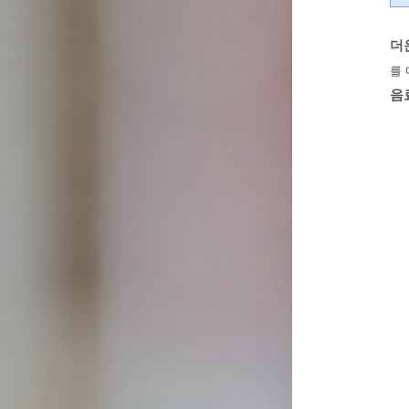
더
를
음