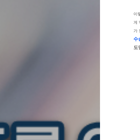
이
게
가
수송
도