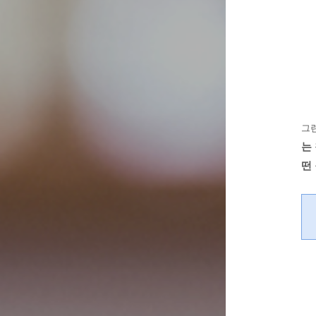
그
는
떤