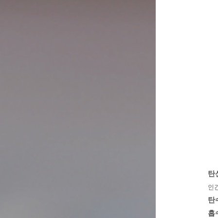
탄산
인
탄
흡