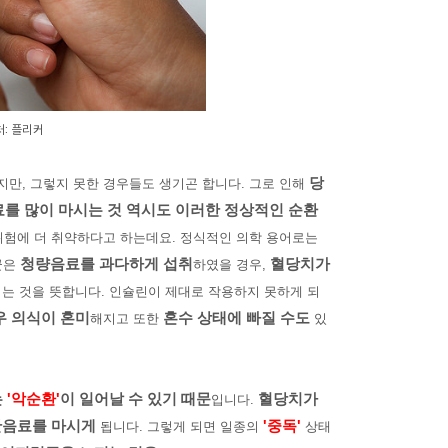
처: 플리커
당
지만, 그렇지 못한 경우들도 생기곤 합니다. 그로 인해
를 많이 마시는 것 역시도 이러한 정상적인 순환
위험에 더 취약하다고 하는데요. 정식적인 의학 용어로는
청량음료를 과다하게 섭취
혈당치가
군은
하였을 경우,
는 것을 뜻합니다. 인슐린이 제대로 작용하지 못하게 되
우 의식이 혼미
혼수 상태에 빠질 수도
해지고 또한
있
는
'악순환'
이 일어날 수 있기 때문
혈당치가
입니다.
산음료를 마시게
'중독'
됩니다. 그렇게 되면 일종의
상태