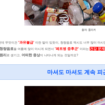
출처: 플리커
'과유불급'
런데 무엇이건
이란 말이 있듯이, 청량음료 역시도 너무 많이 마시면
 청량음료
'페트병 증후군'
건강 문제
을 여름에 많이 마시게 되면서
이라는
 원리
어떠한 증상
로 생기고,
이 나타나게 되는 것일까요?
마셔도 마셔도 계속 피