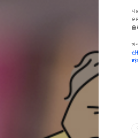
사
운
음
하
산
하