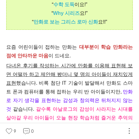
“
수학 도둑
이요!”
“
Why 시리
즈
요!”
“
만화로 보는 그리스 로마 신화
요!!”
요즘 어린이들이 접하는 만화는
대부분이 학습 만화라는
점에 안타까운 마음
이 드네요.
다녀온 후기를 작성하는 시간에 만화를 이용해 표현해 보
면 어떨까 하고 제안해 봤더니 몇 명의 아이들이 재치있게
표현
했습니다. 비록 첨단 IT 기술이 발달해서 만화도 스마
트 폰과 컴퓨터를 통해 접하는 우리 반 아이들이지만,
만화
로 자기 생각을 표현하는 감성과 창의력은 뒤처지지 않는
것
같습니다.
갈수록 아날로그의 감성이 사라지는 시대를
살아갈 우리 아이들이 오늘 현장 학습처럼 즐거운 추억의
아날로그 한편을 마음 속 깊은 곳에 간직했으면 좋겠습니
9
0
다.