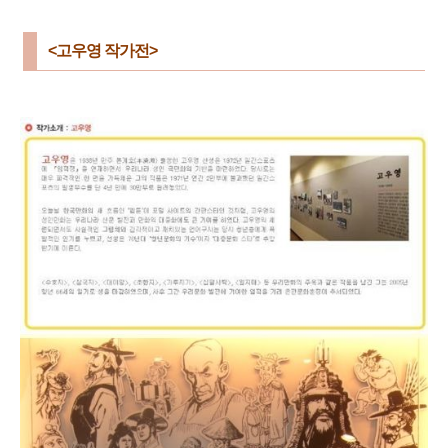
<고우영 작가전>