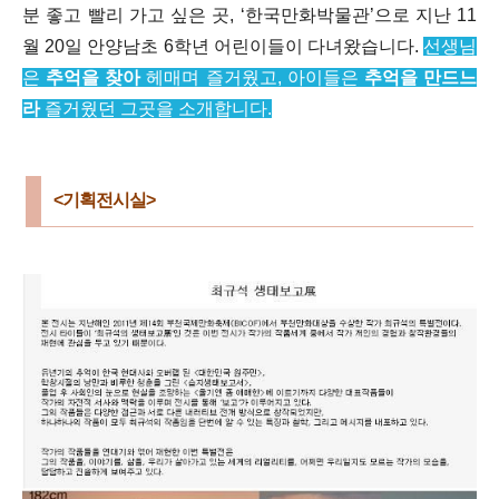
분 좋고 빨리 가고 싶은 곳, ‘한국만화박물관’으로 지난 11
월 20일 안양남초 6학년 어린이들이 다녀왔습니다.
선생님
은
추억을 찾아
헤매며 즐거웠고, 아이들은
추억을 만드느
라
즐거웠던 그곳을 소개합니다.
<기획전시실
>