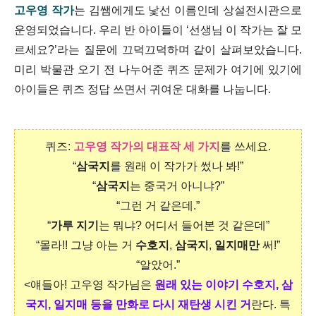
고우영 작가
는 김쌤에게도 낯선 이름인데 상설전시관으로
운영되었습니다. 우리 반 아이들이 ‘선생님 이 작가는 잘 모
르세요?’라는 질문에 끄덕끄덕하며 같이 살펴보았습니다.
미리 박물관 오기 전 나누어준 퀴즈 문제가 여기에 있기에
아이들은 퀴즈 정답 쓰면서 귀여운 대화를 나눕니다.
퀴즈:
고우영 작가의 대표작 세 가지
를 쓰세요.
“
삼국지
를 원래 이 작가가 썼나 봐!”
“
삼국지
는 중국거 아니냐?”
“그런 거 같은데.”
“
가루 지기
는 뭐냐? 어디서 들어본 것 같은데”
“몰라!! 그냥 아는 거
수호지
,
삼국지
,
일지매만
써!”
“알았어.”
<얘들아! 고우영 작가님은
원래 있는 이야기 수호지, 삼
국지, 일지매 등을 만화로 다시 재탄생 시킨 거
란다. 특