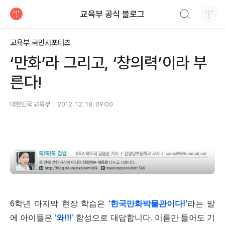
검색하기
교육부 공식 블로그
티스토리
교육부 국민서포터즈
‘만화’라 그리고, ‘창의력’이라 부
른다!
대한민국 교육부
2012. 12. 18. 09:00
6학년 마지막 현장 학습은
‘한국만화박물관이다!’
라는 말
에 아이들은
‘와!!!’
함성으로 대답합니다. 이름만 들어도 기