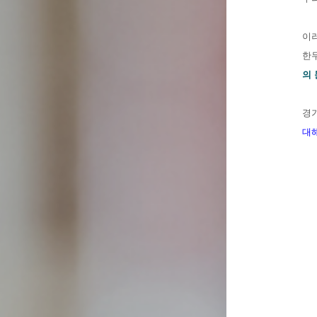
이
한두
의 
경
대