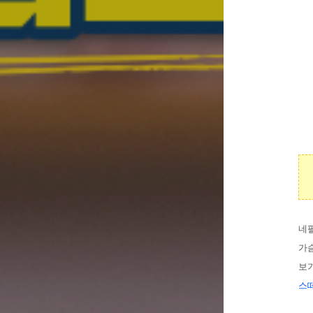
네
가
보
스