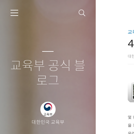
교
대
교육부 공식 블
로그
몇 
대한민국 교육부
을
우