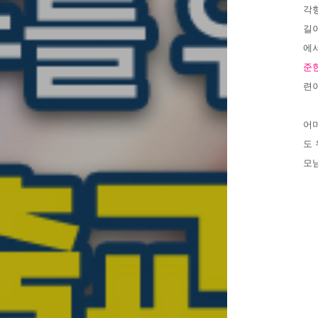
각
길이
에서
준
련
어
도
모