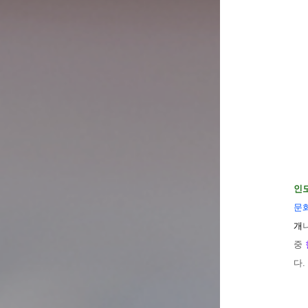
인
문
개
중
다.