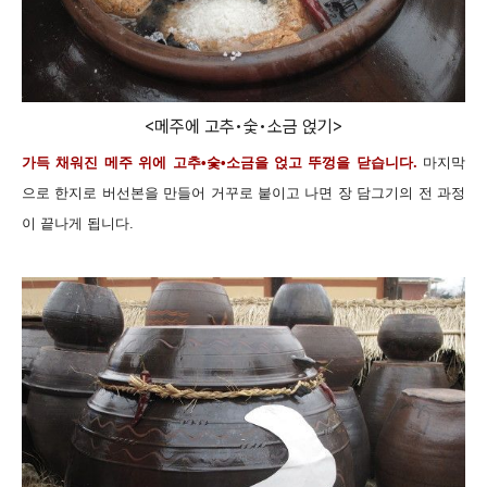
<메주에 고추•숯•소금 얹기>
가득 채워진 메주 위에 고추•숯•소금을 얹고 뚜껑을 닫습니다.
마지막
으로 한지로 버선본을 만들어 거꾸로 붙이고 나면 장 담그기의 전 과정
이 끝나게 됩니다.