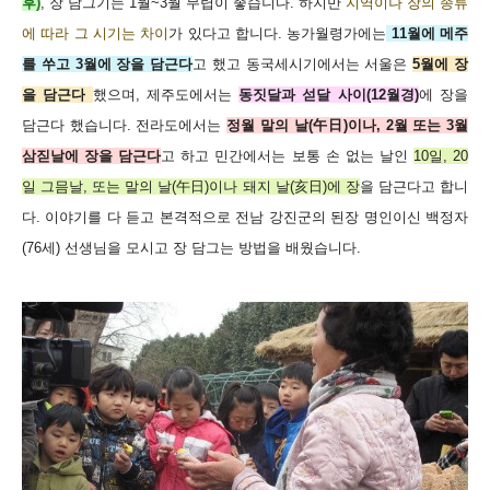
후)
, 장 담그기는 1월~3월 무렵이 좋습니다. 하지만
지역이나 장의 종류
에 따라 그 시기는 차이
가 있다고 합니다. 농가월령가에는
11월에 메주
를 쑤고 3월에 장을 담근다
고 했고 동국세시기에서는 서울은
5월에 장
을 담근다
했으며, 제주도에서는
동짓달과 섣달 사이(12월경)
에 장을
담근다 했습니다.
전라도에서는
정월 말의 날(午日)이나, 2월 또는 3월
삼짇날에 장을 담근다
고 하고 민간에서는 보통 손 없는 날인
10일, 20
일 그믐날, 또는 말의 날(午日)이나 돼지 날(亥日)에 장
을 담근다고 합니
다.
이야기를 다 듣고 본격적으로 전남 강진군의 된장 명인이신
백정자
(76세) 선생님을 모시고 장 담그는 방법을 배웠습니다.