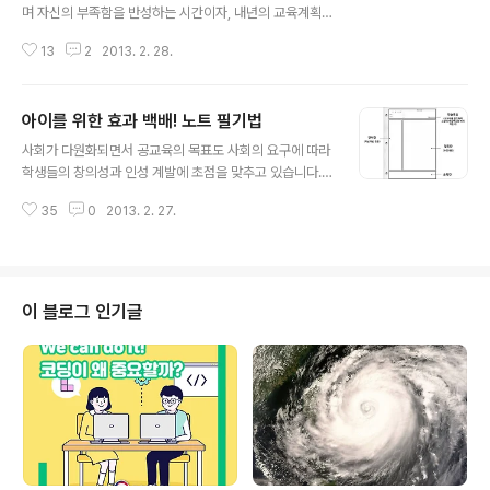
며 자신의 부족함을 반성하는 시간이자, 내년의 교육계획
을 세우는 중요한 시기입니다. 또한, 연수와 자기계발을 통
13
2
2013. 2. 28.
해 자신의 전문성을 높이는 시간입니다. 이번 겨울방학 휴
식과 여행을 뒤로 한 채, 전국의 특수교사들이 모여 자신의
전문성을 계발하고 있다기에 찾아가보았습니다.특수학교
아이를 위한 효과 백배! 노트 필기법
(초등) 1급 정교사 자격연수 3기 과정이 충청남도 아산에
글 내용
있는 국립특수교육원에서 열렸습니다. 전국에 있는 3년 이
사회가 다원화되면서 공교육의 목표도 사회의 요구에 따라
상의 경력을 가진 150명의 특수교사가 모여 특수교사의
학생들의 창의성과 인성 계발에 초점을 맞추고 있습니다.
전문성을 높이기 위한 15일(95시간)간의 연수를 받았습니
이와 함께 수업의 진행 방법이 교사 중심에서 학습자 중심
다. 연수는 기본 소양 및 역량 강화, 전문성, 행정∙평가영역
35
0
2013. 2. 27.
으로 변화하면서 새로이 학습자가 스스로 공부하는 방법에
으로 나누어 진행되었으며 이론과 실제가 접목된 강의로
관한 관심이 높습니다. 그렇다면 수업을 듣는 학생이 흘러
교육생들의 많은 호응을 얻었습니다. 또한, ..
가는 선생님 말씀을 붙잡을 수 있는 가장 강력한 도구는 무
엇일까요? 바로 노트 필기입니다. 그래서 오늘은 학교 수업
의 효과를 백 배 높여주는 노트 필기 방법에 대해 살펴보겠
이 블로그 인기글
습니다. 소개합니다! 똑똑한 노트필기 방법코넬식 노트 작
성법미국 코넬대학교 교수학습센터에서는 수업 내용을 효
과적으로 학습하는 방법과 관련하여 ‘코넬식 노트’와 활용
법을 제시하고 있습니다. 코넬식 노트 활용법은 공책을 네
부분으로 나누어 활용합니다. 상단 부분은 ‘..