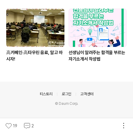
高카페인·高타우린 음료, 알고 마
선생님이 알려주는 합격을 부르는
시자!
자기소개서 작성법
의안내
티스토리
로그인
고객센터
© Daum Corp.
19
2