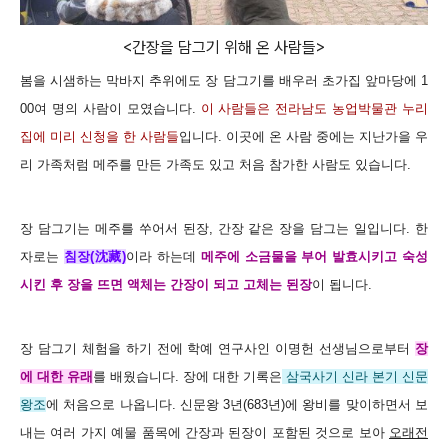
<간장을 담그기 위해 온 사람들>
봄을 시샘하는 막바지 추위에도 장 담그기를 배우러 초가집 앞마당에 1
00여 명의 사람이 모였습니다.
이 사람들은 전라남도 농업박물관 누리
집에 미리 신청을 한 사람들
입니다. 이곳에 온 사람 중에는 지난가을 우
리 가족처럼 메주를 만든 가족도 있고 처음 참가한 사람도 있습니다.
장 담그기는 메주를 쑤어서 된장, 간장 같은 장을 담그는 일입니다. 한
자로는
침장(沈藏)
이라 하는데
메
주에 소금물을 부어 발효시키고 숙성
시킨 후 장을 뜨면 액체는 간장이 되고 고체는 된장
이 됩니다.
장 담그기 체험을 하기 전에 학예 연구사인 이명헌 선생님으로부터
장
에 대한 유래
를 배웠습니다.
장에 대한 기록은
삼국사기 신라 본기 신문
왕조
에 처음으로 나옵니다. 신문왕 3년(683년)에 왕비를 맞이하면서 보
내는 여러 가지 예물 품목에 간장과 된장이 포함된 것으로 보아
오래전