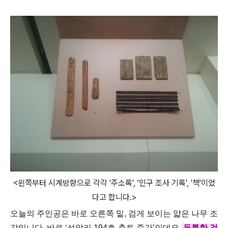
<왼쪽부터 시계방향으로 각각 '주소록', '인구 조사 기록', '책'이었
다고 합니다.>
오늘의 주인공은 바로 오른쪽 밑, 검게 보이는 얇은 나무 조
각입니다. 바로 ‘석암리 194호 출토 죽간’인데요.
독특한 것