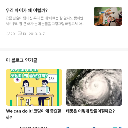
볼까요? 2013년에는 교육과학기술부와 보건복지부가 업
우리 아이가 왜 이럴까?
무협약을 체결하여 교육비 신청과정에서 발생하는 저소득
글 내용
층 학생의 노출을 최소화하기 위해 읍면동 주민센터에서
요즘 심술이 많아진 우리 큰 애"아빠는 잘 알지도 못하면
교육비 신청을 받도록 사회보장정보시스템을 구축하였다
서!" 우리 집 큰 애가 눈에 눈물을 그렁그렁 매달고서 아빠
고 하는 반가운 소식이 있네요. 정부 부처가 서로 협력하여
에게 한소리를 합니다. 요즘 들어 부쩍 이나 많아진 투정과
학생과 학부모들에게 부담 없이 교육비를 지원받을 수 있
20
13
2013. 3. 7.
동생에 대한 심술로 걱정이 이만저만이 아닙니다. 올해 초
도록 도와주는 모습이 아주 보기 좋습니다. 교육비 신청자
등학교 입학을 하는데 선생님과 친구들과의 관계에서 잘
에 대해서는 시군구에서 사회보장정보시스템을..
적응할지 걱정되기도 합니다. 무엇이 잘못된 걸까?가족 치
료의 세계적인 권위자 존 가트맨 박사와 심리치유 전문가
인 최성애 박사, 교수법 전문가 조벽 교수가 쓴 '내 아이를
이 블로그 인기글
위한 감정코칭'을 보면 교사와 부모들이 알아야 할 감정지
도의 비결이 잘 담겨있습니다. 얼마 전 이 책을 읽고 보니
결국, 부모와 아이 간의 관계 개선을 위해서는 무엇보다 대
화와 소통이 필요하다고 생각하게 되었습니다. 근래 감정
에 대해 배워 나가다 보니 한결 나..
We can do it! 코딩이 왜 중요할
태풍은 어떻게 만들어질까요?
까?