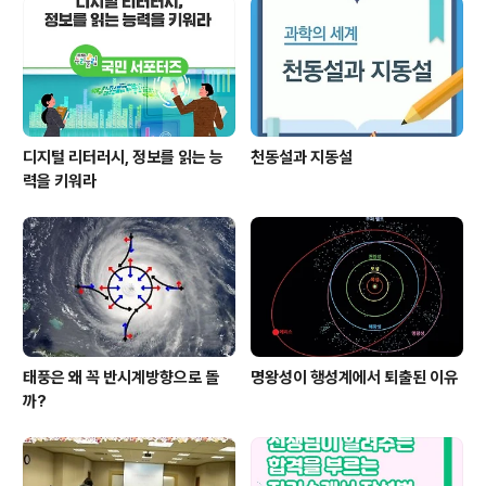
디지털 리터러시, 정보를 읽는 능
천동설과 지동설
력을 키워라
태풍은 왜 꼭 반시계방향으로 돌
명왕성이 행성계에서 퇴출된 이유
까?