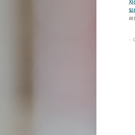
자
있
펴