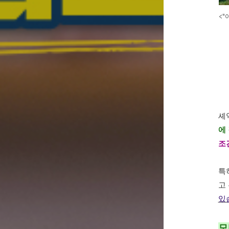
<"
셰
에 
조
특
고
있
모