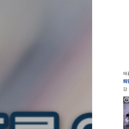
애
되
강