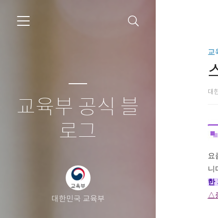
교
대
교육부 공식 블
로그
요
니
한
△
대한민국 교육부