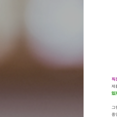
직
제
있
그
중