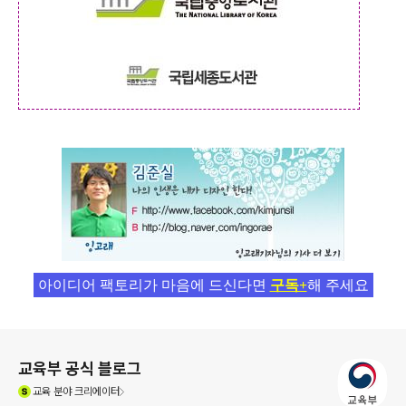
아이디어 팩토리가 마음에 드신다면
구독+
해 주세요
로그 정보
교육부 공식 블로그
(새창열림)
교육
분야 크리에이터