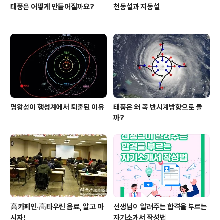
태풍은 어떻게 만들어질까요?
천동설과 지동설
명왕성이 행성계에서 퇴출된 이유
태풍은 왜 꼭 반시계방향으로 돌
까?
高카페인·高타우린 음료, 알고 마
선생님이 알려주는 합격을 부르는
시자!
자기소개서 작성법