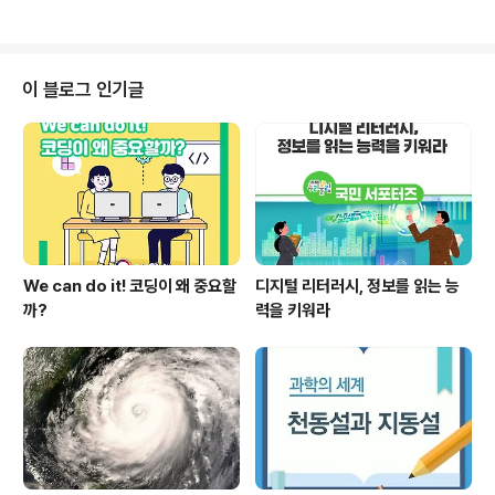
어하는 아이들을 이른 아침부터 깨워서 밥도 먹는 둥 마는
모았는데, 훼손의 우려가 있어 금세기에는 마지막이 될 거
둥 하면서까지 몇 년 동안 참가하고 있..
라고 합니다. 동궐도는 조선의 5대 궁궐 - 경복궁, 창덕궁,
창경궁, 덕수궁, 경희궁 - 중 정궁(正宮)인 경복궁 오른쪽
에 있는 창경궁과 창덕궁을 그린 그림이라고 합니다. 왕조
이 블로그 인기글
의 흥망성쇠와 근대사의 질곡 속에 궁궐도 본래의 위용을
상당 부분 잃고 말았는데, 동궐도엔 원래의 모습과 배치가
아주 세밀하게 묘사되어 있어 역사적 가치가 높답니다. 작
년에 40년 된 시골 할머니 댁이 누전으로 전소하고, 아빠
의 설계로 새로 짓게 되었습니다..
We can do it! 코딩이 왜 중요할
디지털 리터러시, 정보를 읽는 능
까?
력을 키워라