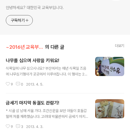
안녕하세요? 대한민국 교육부입니다.
구독하기
더보기
~2016년 교육부 이야기/부모의 지혜 나눔
의 다른 글
나무를 심으며 사랑을 키워요!
글 내용
식목일에 나무 심으시나요? 부산에서는 매년 식목일 즈음
에 나무심기행사가 곳곳에서 이루어집니다. 이 행사는 20
11년부터 시작되어 지금까지 화전산업단지 녹지대에 왕벚
9
0
2013. 4. 5.
나무와 이팝나무, 철쭉 등 약 13,000주의 나무를 부산시
민의 손에 의해 심어졌다고 합니다. 여기에 우리 가족들도
한몫했답니다. 그래서 우리 가족에겐 나무 심기 행사가 남
금세기 마지막 동궐도 관람기!
다른 의미로 다가오는 날입니다. 올해도 우리 가족은 나무
글 내용
를 심었습니다. 올해 나무 심기 행사는 6개의 주제로 구성
* 시골 삼 남매 서울 가다. 조간신문을 보던 아들이 호들갑
되어 진행되었는데요, 우리 가족은 다자녀 가정의 '행복나
떨며 저를 재촉했습니다. 고려대 박물관에서 금세기 마지
무심기' 코너에 이팝나무를 심었습니다. 처음 참가할 땐 아
막으로 동궐도를 전시하니 가자고 말입니다. 고려대와 동
이들을 깨워서 가는 것이 정말 힘든 일이었습니다. 놀고 싶
9
3
2013. 4. 3.
아대 박물관에 각기 소장하고 있던 걸 교류전으로 한곳에