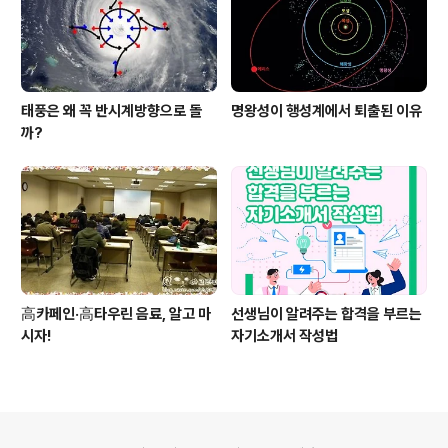
태풍은 왜 꼭 반시계방향으로 돌
명왕성이 행성계에서 퇴출된 이유
까?
高카페인·高타우린 음료, 알고 마
선생님이 알려주는 합격을 부르는
시자!
자기소개서 작성법
의안내