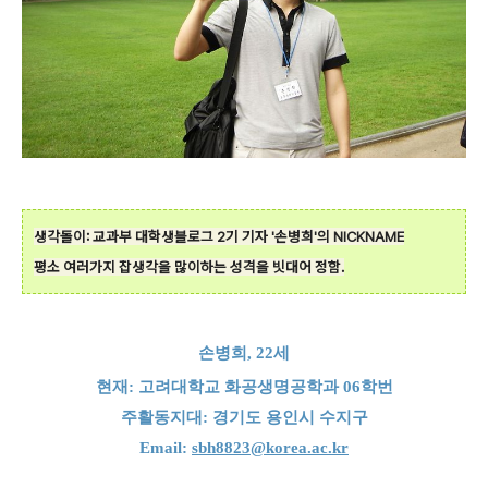
생각돌이: 교과부 대학생블로그 2기 기자 '손병희'의 NICKNAME
평소 여러가지 잡생각을 많이하는 성격을 빗대어 정함.
손병희, 22세
현재: 고려대학교 화공생명공학과 06학번
주활동지대: 경기도 용인시 수지구
Email:
sbh8823@korea.ac.kr