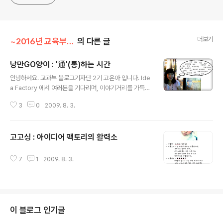
더보기
~2016년 교육부 이야기
의 다른 글
낭만GO양이 : '通'(통)하는 시간
글 내용
안녕하세요. 교과부 블로그기자단 2기 고은아 입니다. Ide
a Factory 에서 여러분을 기다리며, 이야기거리를 가득
품고 있는 낭만GO양이 이지요. ㅋㅋㅋ 연세대학교 화학과
3
0
2009. 8. 3.
4학년에 재학중이며, 어느덧 졸업을 앞두고 있습니다. 기
자단 내에서도 어느덧 맏언니가 되었네요. ^^ 요즘 제 머릿
속은 이런저런 생각들로 뒤섞여 있답니다. 저 역시 여러분
고고싱 : 아이디어 팩토리의 활력소
과 같이 평범하고도 특별한 고민으로 가득한 대학생이니까
글 내용
요. 잠시의 휴학생활을 마치고 2학기 복학에 살짝 두려워
하고 있고, 3천단위 수업을 채우기 위해 계절학기를 수강
7
1
2009. 8. 3.
중이며, 준비하는 시험의 압박을 느끼면서 블링블링 여름
바다의 유혹을 간신히 뿌리치고 있지요. 영원한 과제인 다
이어트 성공을 갈망하지만 신촌의 맛집들이 꽤나 친근하
고, 과외가는 발걸음이 무겁지만 보고픈 ..
이 블로그 인기글