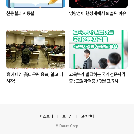
천동설과 지동설
명왕성이 행성계에서 퇴출된 이유
高카페인·高타우린 음료, 알고 마
교육부가 발급하는 국가전문자격
시자!
증 : 교원자격증 / 평생교육사
의안내
티스토리
로그인
고객센터
© Daum Corp.