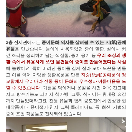
2층 전시관
에서는
종이문화 역사를 살펴볼 수 있는 지(紙)공예
유물
을 만났습니다. 놀이에 사용되었던 종이 말판, 실이나 헝
겊 조각을 정리하여 담는 색실첩, 종이 옹기 등
우리 조상의 생
활 속에서 유용하게 쓰인 물건들이 종이로 만들어졌다는 사실
에 놀랐어요. 특히 버려진 종이를 길게 잘라 꼬아 노끈을 만들
고 이를 엮어 다양한 생활용품을 만든
지승(紙繩)공예품의 정
교함에서 우리나라 전통 종이 문화의 우수성과 아름다움을 느
낄 수 있었습니다
. 기름을 먹이거나 옻칠을 하면 더욱 견고해
지고 방수기능도 되어서 책가방, 그릇, 심지어는 휴대용 요강
까지 만들었더라고요. 전통 유물과 함께 공모전에서 입상한 현
대작품이나 종이접기·한지 그림·클레이아트 등 최신 기법의
종이 조형 작품들도 전시되어 있습니다.