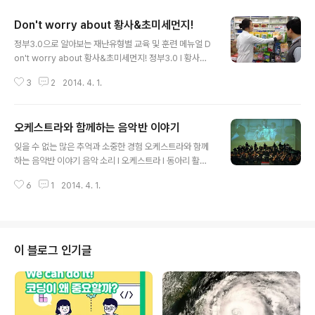
Don't worry about 황사&초미세먼지!
글 내용
정부3.0으로 알아보는 재난유형별 교육 및 훈련 메뉴얼 D
on't worry about 황사&초미세먼지! 정부3.0 I 황사예
방 I 학교현장 재난유형별 교육 및 훈련 메뉴얼저는 요즘 일
3
2
2014. 4. 1.
기예보와 함께 를 꼭 확인합니다. 왜냐하면, 일주일에 3번
은 ‘스포츠클럽’을 포함하여 ‘체육’시간이 들어 있기 때문입
니다. 뿌연 대기 속에 1급 발암물질이 섞여 있다는 뉴스에
오케스트라와 함께하는 음악반 이야기
사실, 실외에서 활동하는 것조차 반갑지 않았습니다. 앞으
글 내용
로 이런 황사나 초미세먼지가 지속된다면, 우리가 좋아하
잊을 수 없는 많은 추억과 소중한 경험 오케스트라와 함께
는 축구나 농구를 실내 체육으로 대신하는 변화가 올 것 같
하는 음악반 이야기 음악 소리 I 오케스트라 I 동아리 활동 I
다는 생각을 해 보았습니다. 초미세먼지 같은 경우는 폐 속
예술의 전당 I 정기연주회 I 마스터 클래스 음악으로 아침을
으로 조용히 쌓여서 온갖 질병을 유발한다는 보도에 저는
6
1
2014. 4. 1.
맞는 학생들 아침마다 음악 소리를 들으며 하루를 시작하
그냥 걱정만 할 수는 없었습니다. 집에서는 부모님께서 관
는 것이 얼마나 즐겁고 상쾌한지 아시나요? 의정부 효자중
리를 잘해 주셔서 ..
학교에는 아침을 음악으로 시작하는 보통 중학교와는 색다
른, 조금 더 특별한 동아리가 있습니다. 그것은 바로 효자중
학교 오케스트라입니다. 2007년부터 시작된 오케스트라
이 블로그 인기글
는 그동안 많은 학생을 가르치고 성장시켜 주었습니다. 자,
이제 효자중학교 오케스트라에 대해 알아볼까요? (사진 출
처 - http://cafe.naver.com/2011musicismylife) 오
케스트라 단원 학생들은 무엇을 할까요?효자중학교 오케