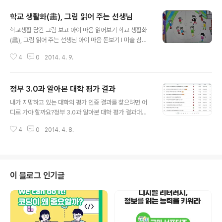
학교 생활화(畵), 그림 읽어 주는 선생님
글 내용
학교생활 담긴 그림 보고 아이 마음 읽어보기 학교 생활화
(畵), 그림 읽어 주는 선생님 아이 마음 돋보기 I 미술 심리
치료 I 그림그리기 I 심리상담 I 심리검사 I 힐링새 학기가 시
4
0
2014. 4. 9.
작된 지 어언 한 달! 한 달이면 열 길 우물 속은 알아도, 우리
아이들 마음속까지 들여다보기란 하늘의 별 따기지요. 학
부모 상담 주간은 다가오는데 눈앞에 있는 아이들은 아직
정부 3.0과 알아본 대학 평가 결과
도 낯설기만 하여 답답한 이때, 무슨 방법이 없을까 고민하
글 내용
던 찰나 '아이 마음 돋보기'를 발견했습니다. 수업과 쉬는
내가 지망하고 있는 대학의 평가 인증 결과를 찾으려면 어
시간 들려오는 목소리로는 알기 어려웠던 아이들의 속마음
디로 가야 할까요?정부 3.0과 알아본 대학 평가 결과대학
을 들여다볼 친근한 돋보기, 바로 미술 심리치료 중의 하나
평가 I 유, 초, 중, 고 학교 및 학생정보 I 대학평가인증결과
인 학교 생활화(畵) 검사랍니다. 담임선생님이라면 일 년
4
0
2014. 4. 8.
한국대학교육협의회 한국대학평가원은 2013년 대학기관
중 한 번은 미술이든 국어든 그 어느 시간이든 학교에서 일
평가인증 평가결과를 발표하였습니다. 대학기관 평가인증
어나는 일을 글..
은 대학교육에 대한 질을 보증하는 의미 있는 평가였습니
다. 덕분에 대학기관 평가인증 결과에 따라 나라가 들썩였
습니다. 그러나 정작 주요 몇몇 대학의 정보를 제외하고는
이 블로그 인기글
이러한 인증 결과를 찾아보기가 어려웠습니다. 내가 지망
하고 있는 대학의 평가 인증 결과를 찾으려면 어디로 가야
할까요? 정부 3.0입니다.공공정보 개방의 역사는 2001년
부터 시작되었습니다. 당시 정부는 행정 효율화와 온라인
서비스를 위한 다양한 전자정부 시스템을 ..