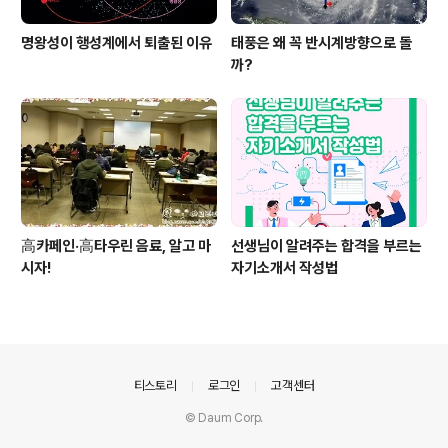
명왕성이 행성계에서 퇴출된 이유
태풍은 왜 꼭 반시계방향으로 돌
까?
高카페인·高타우린 음료, 알고 마
선생님이 알려주는 합격을 부르는
시자!
자기소개서 작성법
의안내
티스토리
로그인
고객센터
© Daum Corp.