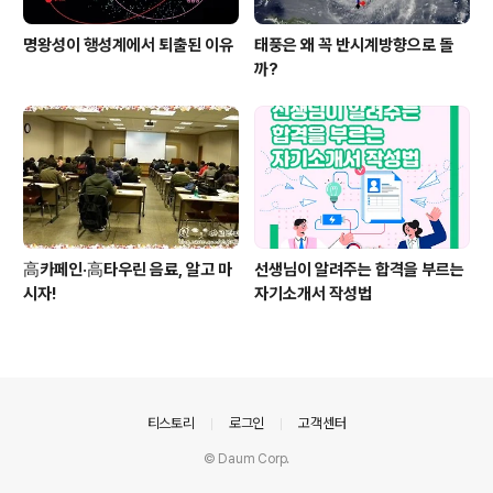
명왕성이 행성계에서 퇴출된 이유
태풍은 왜 꼭 반시계방향으로 돌
까?
高카페인·高타우린 음료, 알고 마
선생님이 알려주는 합격을 부르는
시자!
자기소개서 작성법
의안내
티스토리
로그인
고객센터
© Daum Corp.