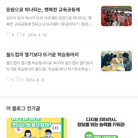
응원으로 하나되는, 행복한 교육공동체
글 내용
모두의 힘이 하나가 되어 야구대회 응원으로 하나되는, 행
복한 교육공동체 전국고교야구대회 I 황금사자기 I 동문 I
응원 I 교육공동체 I 합력그동안 우리는 승리에 목말랐습니
4
3
2014. 6. 13.
다. 간절히 함성을 지르고 싶었습니다. 7년 만에 재학생, 동
문 선배, 학부모, 교사 등 서울고 교육공동체 모두가 모여
응원할 기회가 찾아왔습니다. 2014년 '제68회 황금사자
월드컵의 열기보다 뜨거운 학습동아리
기 전국고교야구대회' 결승전에 제가 다니는 서울고등학교
글 내용
가 진출했습니다. 2014년 5월 21일 오후 2시, 잠실 야구
월드컵의 열기를 학습동아리로 녹이자! 월드컵의 열기보다
장, 초여름 뜨거운 햇볕 아래 재학생과 동문, 교사, 학부모
뜨거운 학습동아리 월드컵 I 학습동아리 I 자기주도학습 I
등 5천 명이 넘는 관중이 구름같이 모여 앉아 우레같은 함
비고츠키 I 근접발달영역월드컵의 열기를 학습동아리로 녹
성을 지르고 있습니다. 상대는 마산의 용마고등학교입니
1
1
2014. 6. 12.
이자! 곧 월드컵이라는 국제적인 행사가 시작하면 공부하
다. 오늘 이기는 팀이 황금사자기의 주인이 됩니다. 어제 준
는 많은 학생이 설레일 것입니다. 물론 월드컵이 정서적인
결승전에 이어 우리..
면에서 긍정적인 영향을 끼칠 수가 있지만, 한창 목표를 세
우고 공부하는 학생들의 입장에서 마냥 반갑지만은 않습니
다. 이렇게 자칫 흔들리기 쉬운 학습 과정을 해소해줄 방안
이 블로그 인기글
으로 학습동아리가 떠오르게 됩니다. 대학교 도서관에서
공부하다 보면, 열람실에서 혼자 공부하는 대학생들도 많
지만, 공부방에서 삼삼오오 모여 공부하는 모습도 쉽게 찾
아볼 수 있습니다. 많은 대학생은 전공과목, 외국어, 공무원
공부, 취업준비 등의 다양한 학습목적을 가..