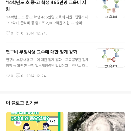
‘14학년도 초·중·고 학생 465만명 교육비 지
원
글 내용
‘14학년도 초·중·고 학생 465만명 교육비 지원- 연말까지
고교학비, 급식비 등 총 3조 2,889억원 지원 -- ‘송파 세
모녀법’ 통과에 따라 내년부터 40만명 학생 추가 혜택 --
0
0
2014. 12. 24.
향후 시도교육청 교육비 지원과 연계하여 두터운 교육복지
실현 - 교육부는 시·도교육청의 '14학년도 교육비 지원 현
황을 집계한 결과, 전체 초·중·고교 학생 465만 명에게 고
연구비 부정사용 교수에 대한 징계 강화
교학비, 급식비(무상급식 포함) 등 총 3조 2,889억원을 지
글 내용
원했다고 발표했습니다. (단위: 명, 백만원) 교육비 2013
연구비 부정사용 교수에 대한 징계 강화 - 교육공무원 징계
학년도 2014학년도 지원 인원 지원 금액 지원 인원 지원
양정 등에 관한 규칙 일부개정령안 입법예고 - 앞으로 대학
금액 고교 학비 408,819 416,420 388,264 405,032
교원 등의 연구비 부정에 대하여는 온정주의나 봐주기식
방과후 수강권 713,282 214,566 636,162..
0
0
2014. 12. 24.
징계를 하는 것이 어려울 전망입니다. 교육부는 연구비 부
정사용에 대한 비위유형을 특정하는 내용의「교육공무원 징
계양정 등에 관한 규칙」 개정안을 12월 24일부터 입법 예
고하고, 내년 4월부터 적용할 예정이라고 밝혔습니다. 국
가연구개발사업(인문사회분야 학술․연구지원사업 포함) 총
이 블로그 인기글
투자액은 16.9조원 이고, 이 중 약 23%(3.9조원)가 대학
에 투자되었다.* 또한 국가연구개발사업 수행 연구책임자
의 약 50%가 대학 소속이나, 끊임없이 발생하고 있는 교
원의 연구비 부정사용 문제는 대학 연구의 신뢰성을 저해
하는 주요 원인으로 지적되어 왔습니..