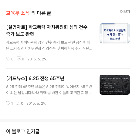
더보기
교육부 소식
의 다른 글
[설명자료] 학교폭력 자치위원회 심의 건수
증가 보도 관련
글 내용
학교폭력 자치위원회 심의 건수 증가 보도 관련 정진후 의
원 조사결과 자치위원회 심의건수 및 피해학생 수가 작년
대비 증가한 것에 비추어 볼 때 학교폭력은 증가됐다는 6
0
0
2015. 6. 29.
월 25일 한겨레 보도와 관련해, 교육부는 학교폭력에 대한
학교 공동체의 민감도가 높아지고, 자치위원회가 학생 간
사소한 갈등까지 해결하는 법적 제도로 정착되는 경향이
[카드뉴스] 6.25 전쟁 65주년
있고 중학교의 경우 타 학교급에 비해 심의건수가 가장 큰
글 내용
건 사실이나 1천명당 피해학생은 오히려 전년대비 0.9%
6.25 전쟁 65주년 오늘은 6.25 전쟁이 일어난지 65주년
감소됐음을 밝혀드립니다. 또 최근 인터넷, 스마트 미디어
이 되는 날입니다.나라 위해 몸 바친 이들의 고귀한 희생,
를 활용한 사이버폭력의 비중이 증가 추세임을 고려하여
잊지 않겠습니다.
정보통신 윤리교육, 사이버폭력 예방교육 등 맞춤형 예방
1
0
2015. 6. 29.
활동을 강화하고 있음을 말씀드립니다. ■ 언론사명 : 한겨
레■ 보도일시 : 2015. 6. 25(목)..
이 블로그 인기글