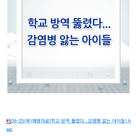
06-25(목)해명자료(학교 방역 뚫렸다...감염병 앓는 아이들).h
wp