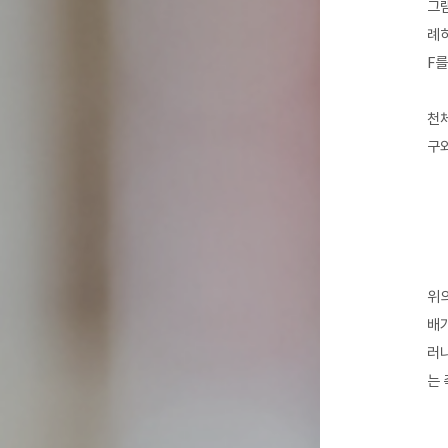
그램
례하
F를
천체
구와
위의
배가
러나
는 