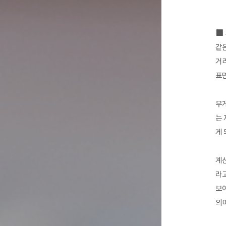
■
같은
거리
표면
무게
는 
게 
계산
라고
보여
의미