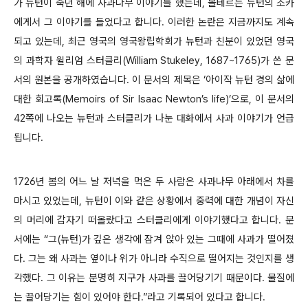
가 뉴턴이 죽던 해에 사과나무 이야기를 했는데, 볼테르는 뉴턴의 조카
에게서 그 이야기를 들었다고 합니다. 이러한 논란은 지금까지도 계속
되고 있는데, 최근 영국의 영국왕립학회가 뉴턴과 친분이 있었던 영국
의 과학자 윌리엄 스터클리(William Stukeley, 1687~1765)가 쓴 문
서의 원본을 공개하였습니다. 이 문서의 제목은 ‘아이작 뉴턴 경의 삶에
대한 회고록(Memoirs of Sir Isaac Newton’s life)’으로, 이 문서의
42쪽에 나오는 뉴턴과 스터클리가 나눈 대화에서 사과 이야기가 언급
됩니다.
1726년 봄의 어느 날 저녁을 먹은 두 사람은 사과나무 아래에서 차를
마시고 있었는데, 뉴턴이 이와 같은 상황에서 중력에 대한 개념이 자신
의 머리에 갑자기 떠올랐다고 스터클리에게 이야기했다고 합니다. 문
서에는 “그(뉴턴)가 깊은 생각에 잠겨 앉아 있는 그때에 사과가 떨어졌
다. 그는 왜 사과는 옆이나 위가 아니라 수직으로 떨어지는 것인지를 생
각했다. 그 이유는 분명히 지구가 사과를 끌어당기기 때문이다. 물질에
는 끌어당기는 힘이 있어야 한다.”라고 기록되어 있다고 합니다.