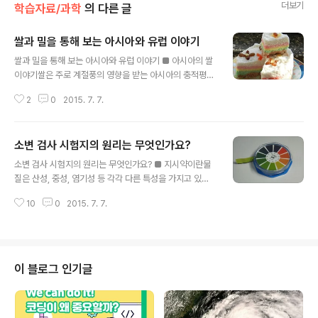
더보기
학습자료/과학
의 다른 글
쌀과 밀을 통해 보는 아시아와 유럽 이야기
글 내용
쌀과 밀을 통해 보는 아시아와 유럽 이야기 ■ 아시아의 쌀
이야기쌀은 주로 계절풍의 영향을 받는 아시아의 충적평야
지역에서 재배되고 있습니다. 전 세계 110여 개 국에서 재
2
0
2015. 7. 7.
배되고 있지만 아시아에서 생산되는 양이 전체 생산량의 9
0%가 넘습니다. 주식으로 이용되는 쌀은 단위면적당 생산
량이 많아 인구 부양력이 높습니다. 또한, 쌀은 재배하는 데
소변 검사 시험지의 원리는 무엇인가요?
많은 노동력을 필요로하기 때문에, 쌀 생산지는 인구 밀도
글 내용
가 높습니다. 쌀은 생산지가 곧 소비지가 되어 국제적인 이
소변 검사 시험지의 원리는 무엇인가요? ■ 지시약이란물
동량이 적은 작물입니다. 최근에는 수출을 목적으로 미국
질은 산성, 중성, 염기성 등 각각 다른 특성을 가지고 있습
의 서부 지역과 이탈리아 북부 지역에서 상업적 농업이 활
니다. 여기서 산성, 중성, 염기성을 구분하는 기준은 그 용
발히 이루어지고 있습니다. ▲쌀의 국제적 이동(출처: 에듀
10
0
2015. 7. 7.
액이 가지고 있는 산의 세기를 측정함으로써 알 수 있는데,
넷) [우리의 주식, 쌀]우리나라의 곡물 자급률은 평균 27%
산의 세기는 ‘pH(페하)’라는 기호로 나타냅니다. pH 7을
정도이지만 쌀은 100%가..
중성으로하여 7보다 작으면 산성, 7보다 크면 염기성으로
분류합니다. 그럼 용액이 산성인지, 염기성인지 어떻게 알
아 낼까요? 바로 지시약을 이용하면 된답니다. 지시약은 용
이 블로그 인기글
액이 가지고 있는 산의 세기에 따라 자신의 색깔을 변화시
킴으로써 그 물질이 어떤 특성(산성, 중성, 염기성)을 지니
는가를 구분해 주는 물질입니다. 산·염기 지시약이 대표적