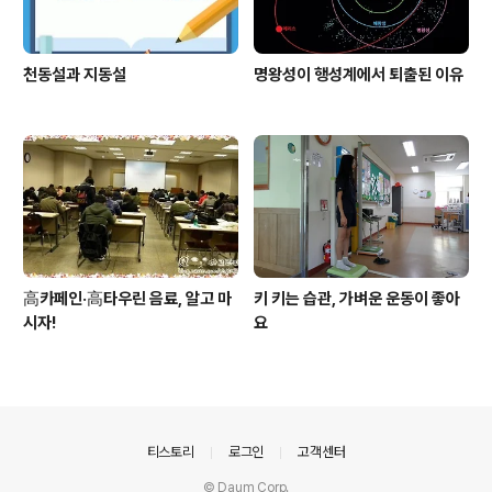
천동설과 지동설
명왕성이 행성계에서 퇴출된 이유
高카페인·高타우린 음료, 알고 마
키 키는 습관, 가벼운 운동이 좋아
시자!
요
의안내
티스토리
로그인
고객센터
© Daum Corp.