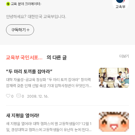
(새창열림)
교육
분야 크리에이터
안녕하세요? 대한민국 교육부입니다.
구독하기
더보기
교육부 국민서포터즈
의 다른 글
“두 마리 토끼를 잡아라”
글 내용
대학 자율성-공교육 정상화 “두 마리 토끼 잡아라” 창의력
잠재력 갖춘 인재 선발·육성 기대 입학사정관이 무엇인가
요? 입학사정관(Admissions Officer)이란, 대입 전형자
0
0
2008. 12. 16.
료를 종합적으로 심사한 후 학생의 잠재력 및 소질을 평가
하여 대학 입학 여부를 결정하는 전문가를 말한다. 입학사
정관제는 대학이 입학사정관을 채용하고 이들을 활용하여
새 지평을 열어라!
학생을 선발하는 제도를 의미한다. 새 정부는 ‘대입 3단계
글 내용
자율화’ 방안을 수립하여 공교육에 미치는 부작용을 최소
새 지평을 열어라! 대학 캠퍼스에 웬 고등학생들이? 12월 1
화하면서 대학의 자율적인 학생 선발권을 점진적으로 보장
일, 경성대학교 캠퍼스에 고등학생들이 유난히 눈에 띈다.
하는 방향으로 대입정책을 추진하고 있다. 입학사정관제는