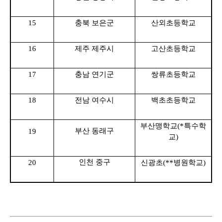
15
충북 보은군
산외초
등학교
16
제주 제주시
고산초등학교
17
충남 연기군
쌍류초
등학교
18
전남 여수시
백초초
등학교
부산맹학교(*특수학
부산 동래구
19
교)
인천 중구
20
신광초(**병원학교)