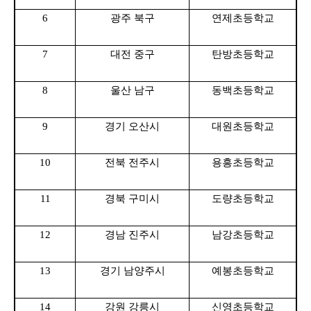
6
광주 북구
연제초
등학교
7
대전 중구
탄방초
등학교
8
울산 남구
동백초
등학교
9
경기 오산시
대원초
등학교
10
전북 전주시
용흥초
등학교
11
경북 구미시
도량초
등학교
12
경남 진주시
남강초
등학교
13
경기 남양주시
예봉초등학교
14
강원 강릉시
신영초
등학교