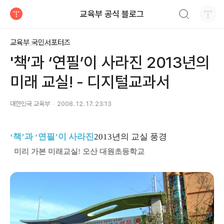
검색하기
교육부 공식 블로그
티스토리
교육부 국민서포터즈
'책’과 ‘연필’이 사라진 2013년의
미래 교실! - 디지털교과서
대한민국 교육부
2008. 12. 17. 23:13
‘책’과 ‘연필’이 사라진
2013년의 교실 풍경
미리 가본 미래교실! 오산 대원초등학교