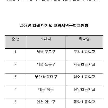
2008년 12월 디지
털 교과서
연구
학교
현황
순 번
소재지
학교명
1
서울 구로구
구일초등학교
2
서울 도봉구
자운초등학교
3
부산 해운대구
삼어초
등학교
4
대구 북구
운암초
등학교
5
인천 연수구
동막초
등학교