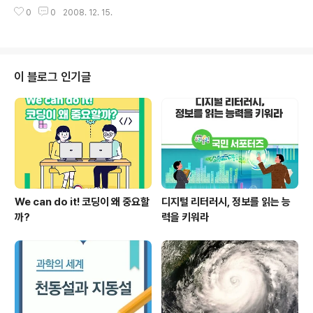
"안녕하세요? 혹시 오늘 무슨 일로 오셨어요?" "아, 오늘부
대학의 학생 선발의 자율성과 공교육 정상화라는 두 가치
0
0
2008. 12. 15.
터 학점 따러 왔어요." 알고 보니 오늘이 개강식이다. '아니,
를 적절히 조화시킬 수 있는 제도로서 대입 3단계 자율화
12월에 개강이라니.'라고 의아해 하실 분들을 위해 12월부
의 안착을 결정하는 데 그 의의가 있..
터 시작되는'고교-대학 연계 학점 인정 프로그램'을 소개하
려 한다. '고교-대학 연계 학점 인정 프로그램'은 수능을 치
룬 고3 학생들에게, 대학 수업을 미리 들어보게 함으로써
이 블로그 인기글
학점도 얻고, 대학 문화도 미리 경험해보고, 자신에게 맞는
전공이 무엇인지 탐색해 볼 수 있는 프로그램이다. 얼마 전
있었던 수강신청 기간에는, 무려 1시간 만에 모든 과목의
수강인원이 마감되었다. 개강식 날, 고3 학생들이 하나둘
씩 ..
We can do it! 코딩이 왜 중요할
디지털 리터러시, 정보를 읽는 능
까?
력을 키워라