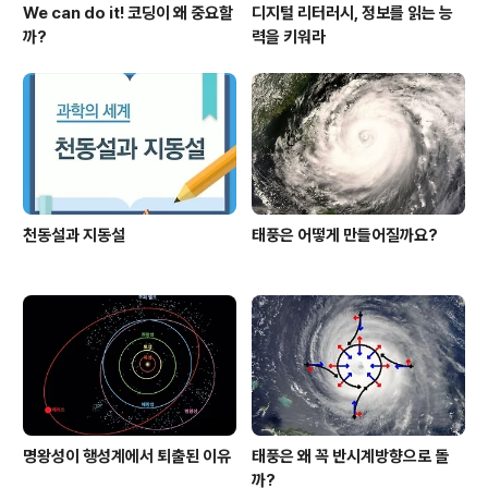
We can do it! 코딩이 왜 중요할
디지털 리터러시, 정보를 읽는 능
까?
력을 키워라
천동설과 지동설
태풍은 어떻게 만들어질까요?
명왕성이 행성계에서 퇴출된 이유
태풍은 왜 꼭 반시계방향으로 돌
까?