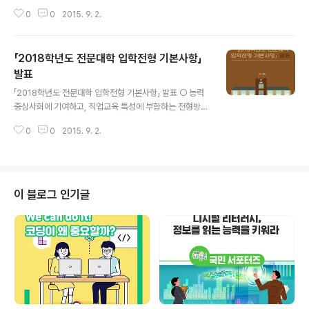
로와 직업 교육과정 시안에 대한 의견수렴 - 교육부는 8월
0
0
2015. 9. 2.
31일(월) 오후(14:00~17:00) 한국교원대에서 국가교육
과정개정연구위원회, 교과교육과정 연구팀과 공동으로 「2
015 개정 교육과정(문‧이과 통합형) 제2차 공청회」를 개최
「2018학년도 전문대학 입학전형 기본사항」
하고, 수학, 과학(통합과학), 환경, 정보, 실과(기술·가정),
창의적 체험활동, 진로와 직업 교육과정 시안을 발표했습
발표
글 내용
니다. 이번 공청회는 교과별 시안에 대한 공개 토론회(‘15.
「2018학년도 전문대학 입학전형 기본사항」 발표 ○ 능력
4.15~5.6) 및 1차 공청회(‘15.7.30~8.14) 등을 통해 제
중심사회에 기여하고, 직업교육 특성에 부합하는 전형방법
기된 현장 의견을 반영하여, 교육부 차원에서 최종 시안에
확대○ 직업교육 활성화 정책과 연계한 다양한 입학전형
대해 공개적으로 의견을 수렴하는 자리로 ..
0
0
2015. 9. 2.
운영 - 고교-대학-기업 간 협약을 통한‘산학협력 연계교육
특별전형’활성화 - 재직자, 성인학습자 대상의 특별전형 활
성화 ○ 입시준비 부담 완화를 위한 대입 간소화 기조 지속
유지 등 한국전문대학교육협의회(회장 이승우 군장대학교
총장)는 8월 31일(월) 「2018학년도 전문대학 입학전형 기
이 블로그 인기글
본사항」을 발표하였습니다. 2018학년도 기본사항은 정부
정책과 연계한 ‘입학전형 간소화 방안’을 지속 추진함으로
써 수험생․학부모의 입시부담을 완화하고, ‘학교생활 중심
선발’을 강화하여 공교육을 활성화하는데 기여하며, 고등
직업교육 중심기관으로서 전문대학 ..