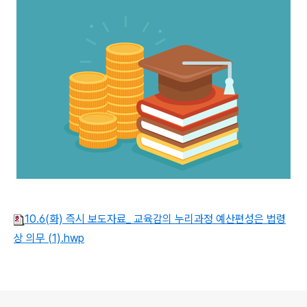
10.6(화) 즉시 보도자료_ 교육감의 누리과정 예산편성은 법령
상 의무 (1).hwp
로그 정보