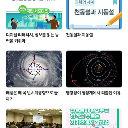
디지털 리터러시, 정보를 읽는 능
천동설과 지동설
력을 키워라
태풍은 왜 꼭 반시계방향으로 돌
명왕성이 행성계에서 퇴출된 이유
까?