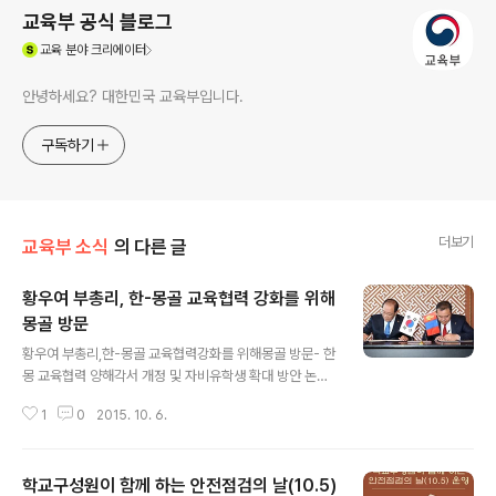
교육부 공식 블로그
(새창열림)
교육
분야 크리에이터
안녕하세요? 대한민국 교육부입니다.
구독하기
더보기
교육부 소식
의 다른 글
황우여 부총리, 한-몽골 교육협력 강화를 위해
몽골 방문
글 내용
황우여 부총리,한-몽골 교육협력강화를 위해몽골 방문- 한
몽 교육협력 양해각서 개정 및 자비유학생 확대 방안 논의
- 황우여 부총리 겸 교육부장관은 10월 2일(금) 몽골 울란
1
0
2015. 10. 6.
바타르를 방문하여, 치메드 사이한빌렉(Chimed SAIKH
ANBILEG) 몽골 총리와 양국의 공동발전을 위한 협력방안
을 논의하였습니다. 사이한빌렉 총리는 학생 및 노동자 등
학교구성원이 함께 하는 안전점검의 날(10.5)
양국 국민 간 교류가 활발하므로 이를 통해 경제협력이 더