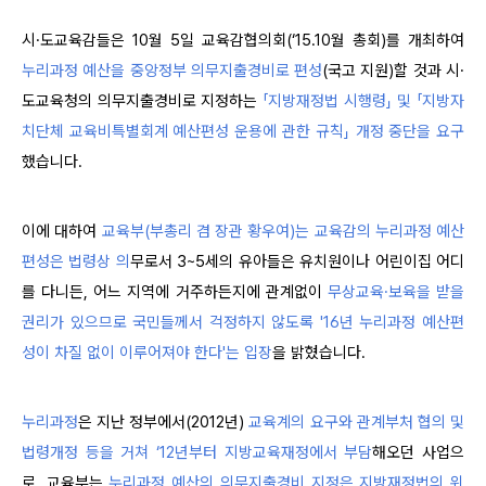
시·도교육감들은 10월 5일 교육감협의회(‘15.10월 총회)를 개최하여
누리과정 예산을 중앙정부 의무지출경비로 편성
(국고 지원)할 것과 시·
도교육청의 의무지출경비로 지정하는
「지방재정법 시행령」 및 「지방자
치단체 교육비특별회계 예산편성 운용에 관한 규칙」 개정 중단을 요구
했습니다.
이에 대하여
교육부(부총리 겸 장관 황우여)는 교육감의 누리과정 예산
편성은 법령상 의
무로서 3~5세의 유아들은 유치원이나 어린이집 어디
를 다니든, 어느 지역에 거주하든지에 관계없이
무상교육·보육을 받을
권리가 있으므로 국민들께서 걱정하지 않도록 '16년 누리과정 예산편
성이 차질 없이 이루어져야 한다'는 입장
을 밝혔습니다.
누리과정
은 지난 정부에서(2012년)
교육계의 요구와 관계부처 협의 및
법령개정 등을 거쳐 ‘12년부터 지방교육재정에서 부담
해오던 사업으
로, 교육부는
누리과정 예산의 의무지출경비 지정은 지방재정법의 위