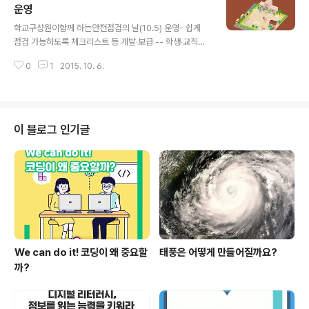
욱 확대되기를 희망한다며, 몽골의 산업 인프라 구축에 한
운영
글 내용
국기업이 많이 참여하기를 바라고, 특히, 정보통신기술(IC
학교구성원이함께 하는안전점검의 날(10.5) 운영- 쉽게
T)이 발전한 한국에서 몽골 정보통신(IT) 기술자들이 연수
점검 가능하도록 체크리스트 등 개발‧보급 -- 학생‧교직원
받을 수 있도록 지원해줄 것을 요청했습니다. 황부총리는
의 역할 분담을 통해 학교안전 점검 - 교육부는 10월 5일
천연자원은 없지만 기술력이 풍부한 한국이 몽골의 자원개
0
1
2015. 10. 6.
학교구성원이 함께하는 안전점검의 날을 처음 운영합니다.
발에 참여하고 이를 다시 한..
「안전점검의 날」은 국민들이 안전의 중요성을 인식하고, 안
전점검을 실천하도록 국민안전처 주관으로 매월 4일 시행
되고 있습니다.※ 4일이 공휴일인 경우, 다음 평일을 ‘안전
점검의 날’로 운영 「재난 및 안전관리 기본법 제66조의3
이 블로그 인기글
(국민안전의 날 등) 국가는 대통령령으로 정하는 바에 따라
국민의 안전의식 수준을 높이기 위하여 안전점검의 날과
방재의 날을 정하여 필요한 행사 등을 할 수 있다. 교육부는
매월 안전점검의 날을 통해 학교안전을 총체적으로 점검하
고, ..
We can do it! 코딩이 왜 중요할
태풍은 어떻게 만들어질까요?
까?