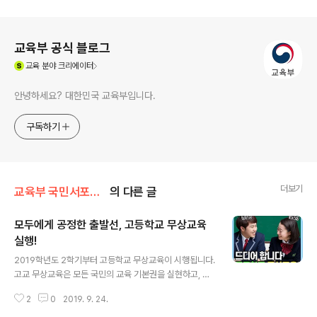
로그 정보
교육부 공식 블로그
(새창열림)
교육
분야 크리에이터
안녕하세요? 대한민국 교육부입니다.
구독하기
더보기
교육부 국민서포터즈
의 다른 글
모두에게 공정한 출발선, 고등학교 무상교육
실행!
글 내용
2019학년도 2학기부터 고등학교 무상교육이 시행됩니다.
고교 무상교육은 모든 국민의 교육 기본권을 실현하고, 가
정환경·지역·계층과 관계없이 모든 학생들에게 고교 단계
2
0
2019. 9. 24.
까지 공평한 교육기회를 보장하기 위한 것입니다. 모두에
게 공정한 출발선, 즉 공정한 교육기회를 제공하여 초·중학