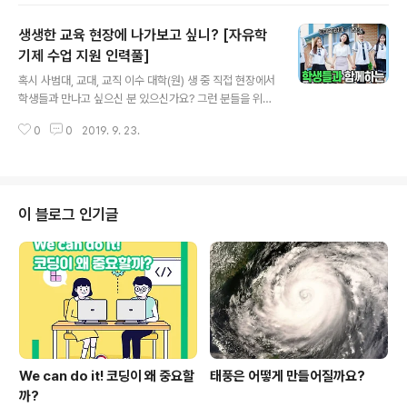
교에 이어 고등학교 교육까지 국가가 책임을 진다는 것에
생생한 교육 현장에 나가보고 싶니? [자유학
의의가 있습니다. 당장 다가오는 2019년 2학기 고등학교
3학년을 시작으로 고등학교 무상교육이 시행됩니다. 수혜
기제 수업 지원 인력풀]
글 내용
자인 학부모와 학생의 입장에서 고교 무상교육 실행으로
혹시 사범대, 교대, 교직 이수 대학(원) 생 중 직접 현장에서
인해 어떤 점이 바뀌고 또한 어떤 혜택을 누릴 수 있는지 자
학생들과 만나고 싶으신 분 있으신가요? 그런 분들을 위해
세히 알아보도록 하겠습니다. 궁금해요, 고등학교 무상교
자유학기제 수업 지원 인력풀(대학생봉사단, 수업 지원단)
육! 고등학교 무상교육은 2019년 2학기 고등학교 3학년
0
0
2019. 9. 23.
을 소개해드립니다! 저는 현재 "자유학기제 대학생 봉사
을 시작으로 단계적으로 확대하여 2021년에..
단"으로 활동 중인데요! 위에 사진은 저희 팀이 직접 구상
한 수업을 바탕으로 학생들과 수업을 하는 사진입니다! 사
범대 학생으로서 이 활동을 하는 게 장점이 참 많아서 이 글
을 보는 많은 학생들이 알고 지원하길 바라는 마음에 이렇
이 블로그 인기글
게 소개해드립니다! 그럼 본격적으로 설명해드릴게요!! 자
유학기제 수업 지원 인력풀은 교육부와 한국과학창의재단
에서 주최하는 활동입니다. 중학교 자유학기제 수업 지원
을 통해 학생 참여·체험형 수업문화를 확대하고 학생들의
소질과 적성을 발굴하는 등 교육현장의 ..
We can do it! 코딩이 왜 중요할
태풍은 어떻게 만들어질까요?
까?