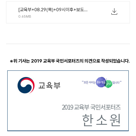
[교육부+08.29(목)+09시이후+보도자료]+교육부+2020년도+예산+77조+2,466억원+편성.pdf
0.65MB
※위 기사는 2019 교육부 국민서포터즈의 의견으로 작성되었습니다.