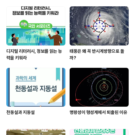
디지털 리터러시, 정보를 읽는 능
태풍은 왜 꼭 반시계방향으로 돌
력을 키워라
까?
천동설과 지동설
명왕성이 행성계에서 퇴출된 이유