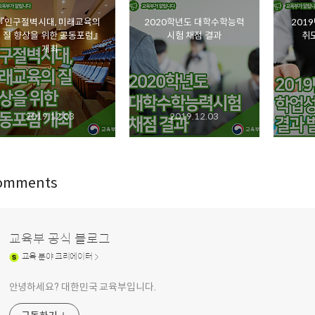
『인구절벽시대, 미래교육의
2020학년도 대학수학능력
201
질 향상을 위한 공동포럼』
시험 채점 결과
취도
개최
2019.12.03
2019.12.03
omments
교육부 공식 블로그
교육
분야 크리에이터
안녕하세요? 대한민국 교육부입니다.