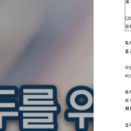
※
(
응
특
를
이
비
특히
로
과
설