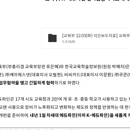
0.83MB
육부(부총리겸 교육부장관 유은혜)와 한국교육학술정보원(원장 박혜자)은 
훈), ㈜케이에스넷(대표이사 오필현), 비씨카드(대표이사 이문환), ㈜쿠콘
 업무협약을 맺고 긴밀하게 협력
하기로 하였다.
듀파인은 17개 시도 교육청과 2만여 개 유·초·중등 학교가 사용하고 있는
 오랜 사용으로 장비가 노후화되고 변화하는 제도와 정책을 반영하는 데 한계
 개편을 준비하여,
내년 1월 차세대 에듀파인(이하 K-에듀파인)을 새롭게 