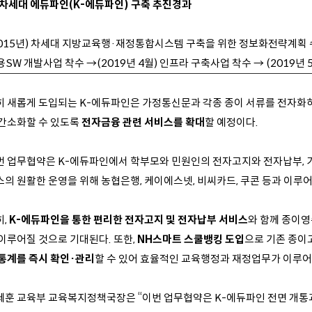
 차세대 에듀파인(K-에듀파인) 구축 추진경과
2015년) 차세대 지방교육행·재정통합시스템 구축을 위한 정보화전략계획 수립 
용SW 개발사업 착수 →(2019년 4월) 인프라 구축사업 착수 → (2019년
히 새롭게 도입되는 K-에듀파인은 가정통신문과 각종 종이 서류를 전자화
 간소화할 수 있도록
전자금융 관련 서비스를 확대
할 예정이다.
번 업무협약은 K-에듀파인에서 학부모와 민원인의 전자고지와 전자납부, 가
스의 원활한 운영을 위해 농협은행, 케이에스넷, 비씨카드, 쿠콘 등과 이루어
,
K-에듀파인을 통한 편리한 전자고지 및 전자납부 서비스
와 함께 종이
 이루어질 것으로 기대된다. 또한,
NH스마트 스쿨뱅킹 도입
으로 기존 종이
 통계를 즉시 확인·관리
할 수 있어 효율적인 교육행정과 재정업무가 이루어
세훈 교육부 교육복지정책국장은 “이번 업무협약은 K-에듀파인 전면 개통