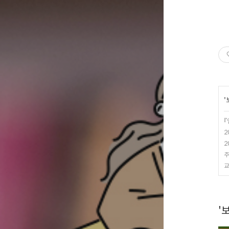
'
『
2
2
주
교
'보