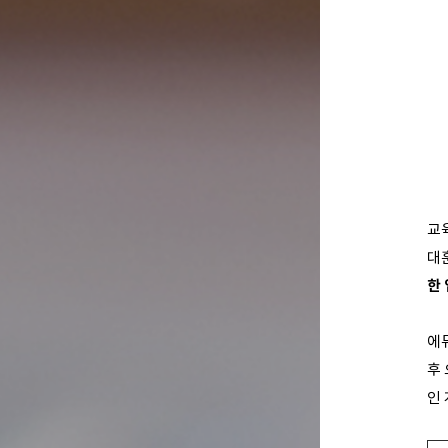
교
대
한
에
후
인