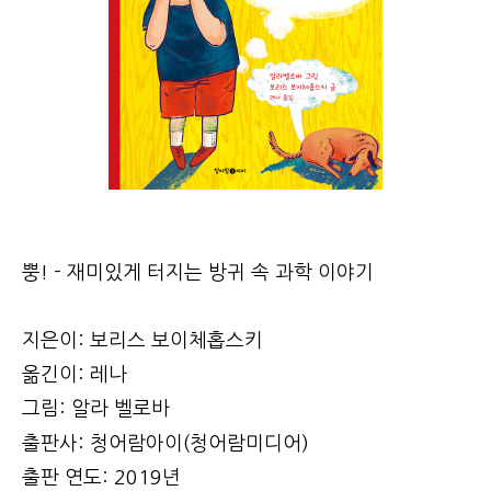
뿡! - 재미있게 터지는 방귀 속 과학 이야기
지은이: 보리스 보이체홉스키
옮긴이: 레나
그림: 알라 벨로바
출판사: 청어람아이(청어람미디어)
출판 연도: 2019년