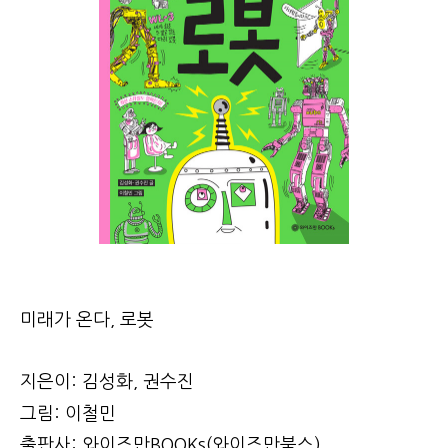
미래가 온다, 로봇
지은이: 김성화, 권수진
그림: 이철민
출판사: 와이즈만BOOKs(와이즈만북스)