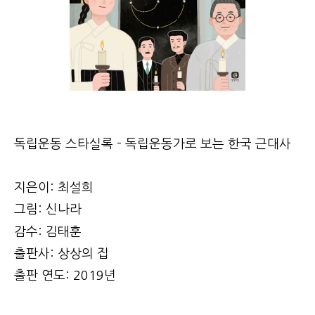
독립운동 스타실록 - 독립운동가로 보는 한국 근대사
지은이: 최설희
그림: 신나라
감수: 김태훈
출판사: 상상의 집
출판 연도: 2019년