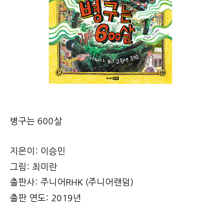
병구는 600살
지은이: 이승민
그림: 최미란
출판사: 주니어RHK (주니어랜덤)
출판 연도: 2019년