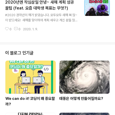
2020년엔 작심삼일 안녕~ 새해 계획 성공
탐색할 수 있는 책들을 소개하고자 합니다! 경영학과부터
간호학과까지 문·이과를 통틀어 다양한 도서를 소개해드리
꿀팁 (feat. 요즘 대학생 목표는 무엇?)
글 내용
겠습니다. 대학교 입학을 앞두고 있는 지금, 누구보다 설레
#2020 경자년의 해가 밝았습니다. 모두모두 새해 복 많~
고 재미있는 겨울일 텐데요, 설레는 마음을 안고 학과별 추
이 받으세요! ​ 새해를 맞이하여 계획 세우고 계신 분들 많으
천 도서를 살펴보도록 하죠! 경영학과 『제로 투 원』은 온라
시죠?! #에듀몬 팀이 전하는 #새해계획 꿀팁으로 올해에
인 결제 서비스 기업 페이팔의 공동 창업자 피터 틸이 새로
0
0
2020. 1. 9.
는 작심삼일 안녕 입니다! ​ 평소 딱딱하고 어렵게만 느껴졌
운 것을 창조하는 회사를 만들고,..
던 교육정책을 국민 눈높이에서 쉽고 재미있게 소개해 드
릴 국민서포터즈, 앞으로도 많이 기대해주세요 :) ​ #교육부
#국민서포터즈 #에듀몬 #에듀토크 #새해계획_이렇게 #
새해_복_많이_받으세요 ​ ​ ※위 영상은 2019 교육부 국민
이 블로그 인기글
서포터즈의 의견으로 제작되었습니다. ​ ​
We can do it! 코딩이 왜 중요할
태풍은 어떻게 만들어질까요?
까?