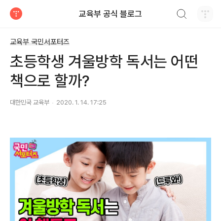
검색하기
교육부 공식 블로그
티스토리
교육부 국민서포터즈
초등학생 겨울방학 독서는 어떤
책으로 할까?
대한민국 교육부
2020. 1. 14. 17:25