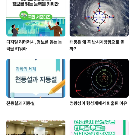
디지털 리터러시, 정보를 읽는 능
태풍은 왜 꼭 반시계방향으로 돌
력을 키워라
까?
천동설과 지동설
명왕성이 행성계에서 퇴출된 이유