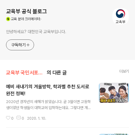
교육부 공식 블로그
(새창열림)
교육
분야 크리에이터
안녕하세요? 대한민국 교육부입니다.
구독하기
더보기
교육부 국민서포터즈
의 다른 글
예비 새내기의 겨울방학, 학과별 추천 도서로
완전 정복!
글 내용
2020년 경자년의 새해가 밝았습니다. 곧 3월이면 고등학
생이었던 학생들이 대학교에 입학하는데요. 그렇다면 개강
하기 전 마지막 겨울에는 어떤 활동을 하며 알차게 보낼 수
0
0
2020. 1. 10.
있을까요? 친구들과 함께 여행을 가거나, 운동을 시작하거
나, 자기개발에 몰두하는 분들이 있을 것 같습니다. 오늘은
이러한 예비 새내기분들을 위해 자신이 곧 진입할 학과를