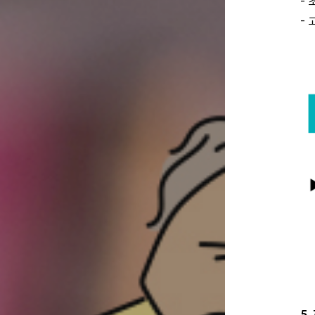
- 
- 
5.