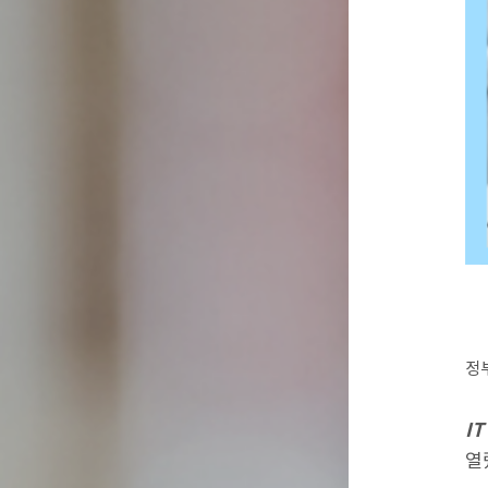
정
I
열