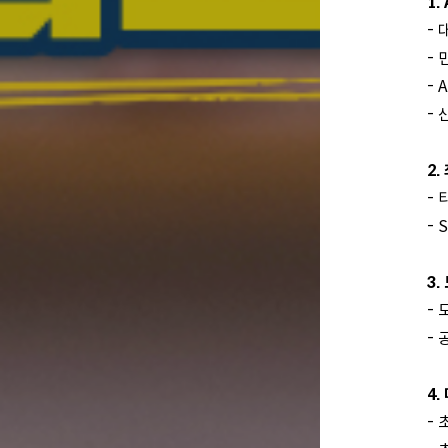
1.
- 
-
- 
-
2.
-
- 
3.
- 
- 
4
- 