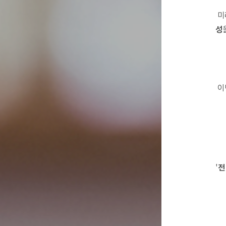
미
성
이
'
전