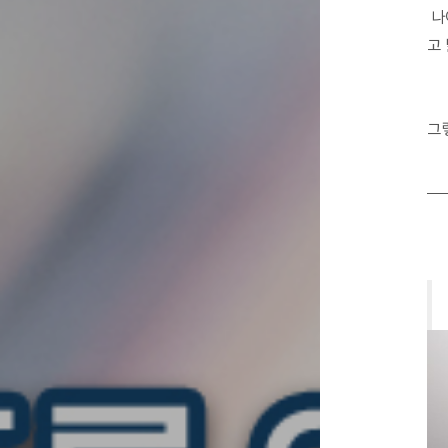
나
고
그