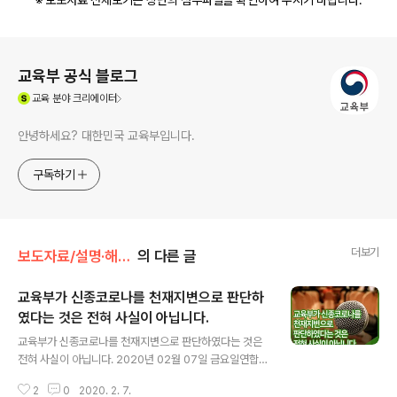
※ 보도자료 전체보기는 상단의 첨부파일을 확인하여 주시기 바랍니다.
로그 정보
교육부 공식 블로그
(새창열림)
교육
분야 크리에이터
안녕하세요? 대한민국 교육부입니다.
구독하기
더보기
보도자료/설명·해명자료
의 다른 글
교육부가 신종코로나를 천재지변으로 판단하
였다는 것은 전혀 사실이 아닙니다.
글 내용
교육부가 신종코로나를 천재지변으로 판단하였다는 것은
전혀 사실이 아닙니다. 2020년 02월 07일 금요일연합뉴
스(박성진 기자)에서 보도된'교육부, 신종코로나 ‘천재지
2
0
2020. 2. 7.
변’ 판단... 수업일 단축허용' 보도내용에 관련하여 알려드