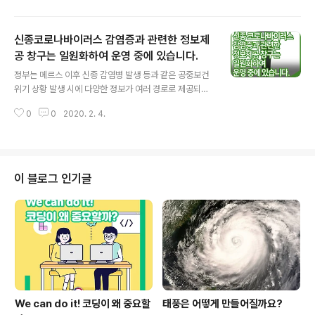
립니다. 동 보도내용에 대한 설명 교육부는 신종코로나를
천재지변으로 판단한 적이 없으며, 해당 기사는 기자의 개
신종코로나바이러스 감염증과 관련한 정보제
인적인 판단입니다. 향후 교육부는 근거 없는 오보를 통해
국민들의 불필요한 오해와 불안감을 증폭시키는 기사에 대
공 창구는 일원화하여 운영 중에 있습니다.
글 내용
해서는 정정보도 및 반론보도를 청구하는 등 강력 대응할
정부는 메르스 이후 신종 감염병 발생 등과 같은 공중보건
예정입니다. 교육부는 신종 코로나바이러스 감염증 확산
위기 상황 발생 시에 다양한 정보가 여러 경로로 제공되어
방지를 위해 메르스 발생 당시 정부의 대응 선례 등을 종합
국민들에게 혼란이 발생하는 것을 방지하기 위하여 질병관
적으로 고려, 학교장이 법정 수업일수(유치원 180일, 초･
0
0
2020. 2. 4.
리본부에 국민소통채널*을 구축하여 운영 중(`16.10월∼)
중･고 190일) 등을 감안하여 개학연기..
에 있습니다. * 전문적인 질병보건 정보를 이해하기 쉽게
변환해 카카오톡, 페이스북, 유튜브 등 SNS 채널 통해 상
시 교류 ​ 아울러 휴업 기준 등 학교 운영에 영향을 끼치는
정보에 대해서는 교육부와 보건복지부가 협의하여 각 시‧
이 블로그 인기글
도교육청을 통해 각급 학교에 전파하고 있습니다. ​ ​ 앞으로
교육부는 신종 감염병으로 인한 공중보건 위기 상황 시 질
병보건정보와 같은 전문적인 정보에 대해서는 정부의 일원
화된 창구를 통해 제공하되, 학교 휴업현황 등 다양한 학교
운영 정보에 대해서는 교육..
We can do it! 코딩이 왜 중요할
태풍은 어떻게 만들어질까요?