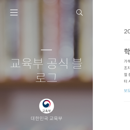
20
학
교육부 공식 블
가해
조치
로그
절 
터 
다.
보
안 
피해
대한민국 교육부