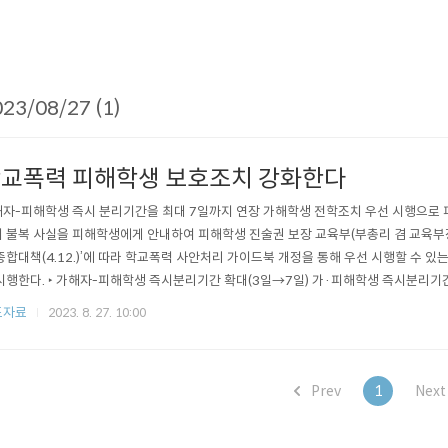
23/08/27 (1)
교폭력 피해학생 보호조치 강화한다
자-피해학생 즉시 분리기간을 최대 7일까지 연장 가해학생 전학조치 우선 시행으로 
 불복 사실을 피해학생에게 안내하여 피해학생 진술권 보장 교육부(부총리 겸 교육부장
종합대책(4.12.)’에 따라 학교폭력 사안처리 가이드북 개정을 통해 우선 시행할 수 있는
시행한다. ‣ 가해자-피해학생 즉시분리기간 확대(3일→7일) 가·피해학생 즉시분리기
 즉시분리기간에 휴일이 포함될 경우, 피해학생을 실질적으로 보호하는 데 어려움*이 있
도자료
2023. 8. 27. 10:00
발생 초기에 가해학생을 피해학생으로부터 분리하는 기간을 확대하여 피해학생의 심리
 방지를 강화하는 등..
Prev
1
Nex