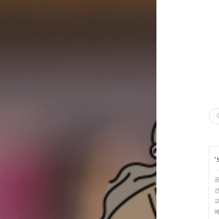
'
공
선
교
폐