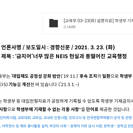
0.14MB
언론사명 / 보도일시 : 경향신문
/ 2021. 3. 23. (화)
제목 : ‘금지어’너무 많은 NEIS 현실과 동떨어진 교육행정
부는 ‘
대입제도 공정성 강화 방안
(’19.11.)’
후속 조치
의
일환
으로
학생부
EIS)
기능
을
개선
한 바 있습니다.(‘21.3.1.~)
는 학생부 등 대입전형자료가 공정하게 기록될 수 있도록 학생부 기재금지사
 사항
으로
학생부에 기재할 수 없는 각종 사항
*을
단어로
제공한 것입니다.
공인어학시험, 교외대회, 교외상, 교내외 인증시험, 모의고사 및 전국연합학력평가 성적 및 관련 
, 어학연수 및 해외 봉사활동 실적, 부모의 사회‧경제적 지위 암시 사항, 장학생‧장학금 관련 