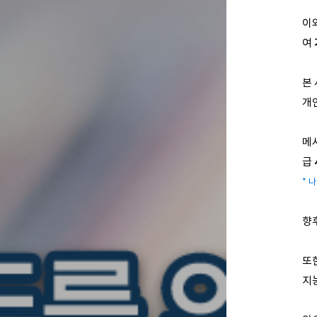
이
여
본
개
메
급
* 
향후
또한
지