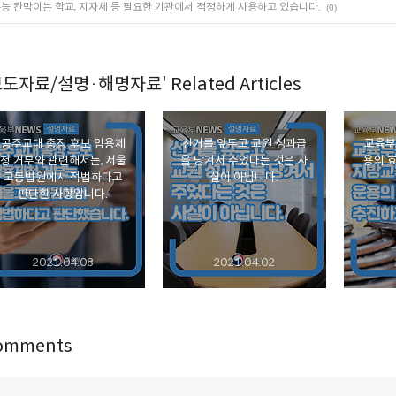
능 칸막이는 학교, 지자체 등 필요한 기관에서 적정하게 사용하고 있습니다.
(0)
보도자료/설명·해명자료' Related Articles
공주교대 총장 후보 임용제
선거를 앞두고 교원 성과급
교육부
청 거부와 관련해서는, 서울
을 당겨서 주었다는 것은 사
용의 
고등법원에서 적법하다고
실이 아닙니다.
판단한 사항입니다.
2021.04.08
2021.04.02
omments