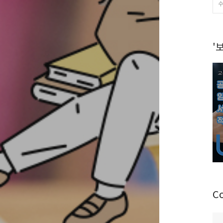
수
'
C