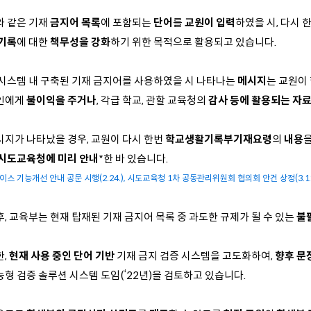
와 같은 기재
금지어 목록
에 포함되는
단어
를
교원이 입력
하였을 시, 다시 
기록
에 대한
책무성을 강화
하기 위한 목적으로 활용되고 있습니다.
 시스템 내 구축된 기재 금지어를 사용하였을 시 나타나는
메시지
는 교원이
인에게
불이익을 주거나
, 각급 학교, 관할 교육청의
감사 등에 활용되는 자료
시지가 나타났을 경우, 교원이 다시 한번
학교생활기록부기재요령
의
내용
시도교육청에 미리 안내
*한 바 있습니다.
나이스 기능개선 안내 공문 시행(2.24.), 시도교육청 1차 공동관리위원회 협의회 안건 상정(3.11
, 교육부는 현재 탑재된 기재 금지어 목록 중 과도한 규제가 될 수 있는
불
,
현재 사용 중인 단어
기반
기재 금지 검증 시스템을 고도화하여,
향후 문
능형 검증 솔루션 시스템 도임(‘22년)을 검토하고 있습니다.