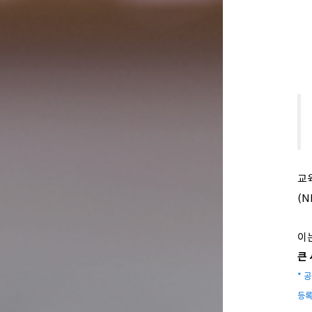
교육
(N
이
큰
* 
등록