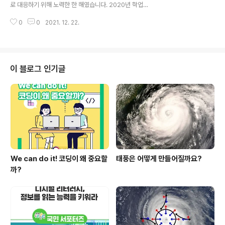
러 담아서 말씀드리려고 하는데요, 궁금하다면 계속 주목
로 대응하기 위해 노력한 한 해였습니다. 2020년 학업성
해주세요! 1. 원서로 외국어 공부하기 대학에 입학하게 되
취도 평가에서는 기초학력 미달 학생 비율 증가, 2020년
면 전공 등에 따라 원서를 참고한다거나 영어로 진행되는
0
0
2021. 12. 22.
대비 청소년 온라인 정신상담 건수 2.5배 증가 등 학습뿐
수업이 있을 수도 있어요. 이..
만 아니라 정서, 사회적으로도 학생들이 이 상황을 이겨내
기 위한 도전을 해야만 했던 한 해였는데요. 또한, 직업계고
에 다니는 현장 실습생의 취업 전환비율이 14% 이상 하락
하는 등 취업 분야에 있어서도 힘들어하는 상황을 겪었던
이 블로그 인기글
것을 알 수 있었습니다. 교육 위기가 확산된 상황 속에서 교
육부는 국가장학금 확대를 통한 교육비 부담완화, 그린스
마트 미래학교로의 변화, K-MOOC 사업 확대 등 학생들
의 교육권을 적극적으로 보장하기 위해 다양한 정책을 마
련하였습니다. 나아가, 전기안전..
We can do it! 코딩이 왜 중요할
태풍은 어떻게 만들어질까요?
까?