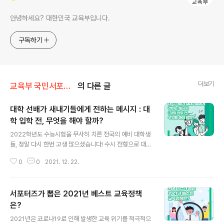
안녕하세요? 대한민국 교육부입니다.
구독하기
더보기
교육부 국민서포터즈
의 다른 글
대학 선배가 새내기들에게 전하는 메시지 : 대
학 입학 전, 무엇을 해야 할까?
글 내용
2022학년도 수능시험을 무사히 치른 전국의 예비 대학생
들, 정말 다시 한번 고생 많으셨습니다! 수시 전형으로 대학
에 지원한 학생 중에는 이제 막 합격 결과를 받아본 예비 새
0
0
2021. 12. 22.
내기분들이 계실 텐데요. 그런 분들이라면 이 기사 제목을
보고 호기심에 이끌렸을 것이라고 예상합니다. 만약 그런
것이라면 잘 찾아오셨네요! 대학 입시도 끝났는데 남은 시
서포터즈가 뽑은 2021년 베스트 교육정책
간을 헛되이 보내기는 싫고, 그런데 대학 입학 전에 어떤 걸
미리 해두면 좋을지 잘 모르겠는 분들 많으시죠? 제가 대학
은?
글 내용
입학하기 전에 정말 도움이 되는 저만의 노하우를 꾹꾹 눌
2021년은 코로나19로 인해 발생한 교육 위기를 적극적으