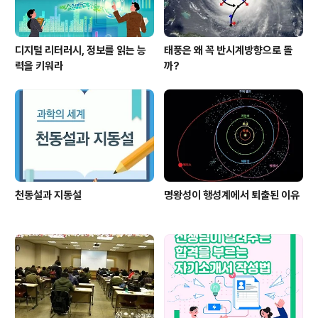
디지털 리터러시, 정보를 읽는 능
태풍은 왜 꼭 반시계방향으로 돌
력을 키워라
까?
천동설과 지동설
명왕성이 행성계에서 퇴출된 이유