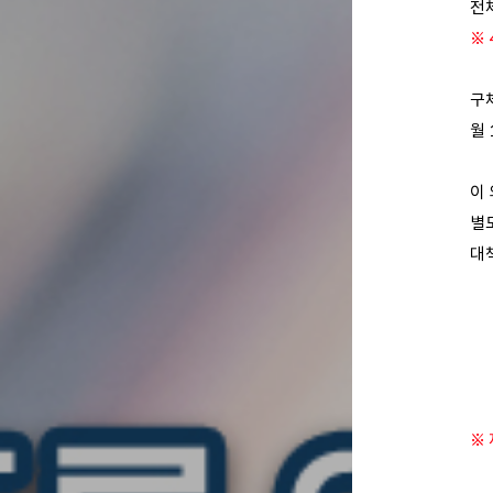
전체
※
구체
월 
이
별
대
※