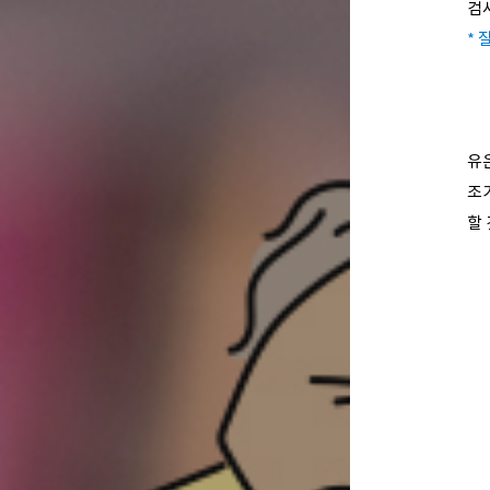
검
* 
유
조
할