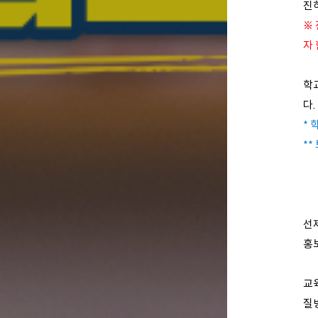
진
※
자 
학교
다
* 
**
선
홍
교
질