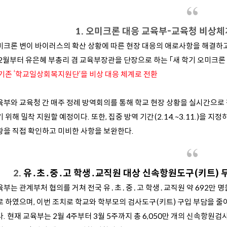
1. 오미크론 대응 교육부-교육청 비상체
미크론 변이 바이러스의 확산 상황에 따른
현장 대응의 애로사항을 해결하고,
 2월부터 유은혜 부총리 겸 교육부장관을 단장으로 하는 「새 학기 오미크론 
 기존 ‘학교일상회복지원단’을 비상 대응 체계로 전환
육부와 교육청 간 매주 정례 방역회의를 통해 학교 현장 상황을 실시간으로 
 위해 밀착 지원할 예정이다. 또한, 집중 방역 기간(2.14.~3.11.)을 지정
황을 직접 확인하고 미비한 사항을 보완한다.
2.
유․초․중․고 학생․교직원 대상 신속항원도구(키트) 
육부는 관계부처 협의를
거쳐 전국 유․초․중․고 학생․교직원 약 692만
로 하였으며, 이번 조치로 학교와 학부모의 검사도구(키트) 구입 부담을 줄
. 현재 교육부는 2월 4주부터 3월 5주까지 총 6,050만 개의 신속항원