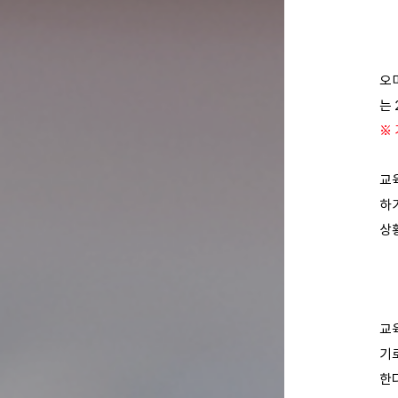
오
는
※
교
하기
상
교
기
한다