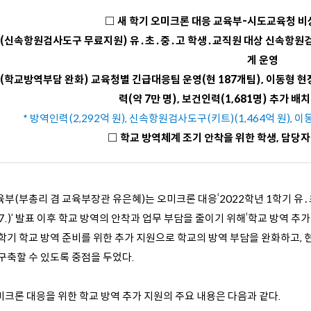
□ 새 학기 오미크론 대응 교육부-시도교육청
비
 (신속항원검사도구 무료지원) 유․초․중․고 학생․교직원 대상 신속항원검사
게 운영
 (학교방역부담 완화) 교육청별 긴급대응팀 운영(현 187개팀), 이동형 현
력(약 7만 명), 보건인력(1,681명) 추가 배치
* 방역인력(2,292억 원), 신속항원검사도구(키트)(1,464억 원), 
□
학교 방역체계 조기 안착을 위한 학생, 담당자
육부(부총리 겸 교육부장관 유은혜)는 오미크론 대응‘2022학년 1학기 유
.7.)’ 발표 이후 학교 방역의 안착과 업무 부담을 줄이기 위해‘학교 방역 추가 
 학기 학교 방역 준비를 위한 추가 지원으로 학교의 방역 부담을 완화하고,
구축할 수 있도록 중
점을 두었다.
미크론 대응을 위한 학교 방역 추가 지원의 주요 내용은 다음과 같다.