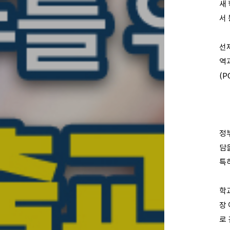
새
서
선
역
(P
정
담
특
학
장
로