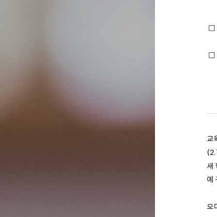
□
□
교
(2
새
에 
오