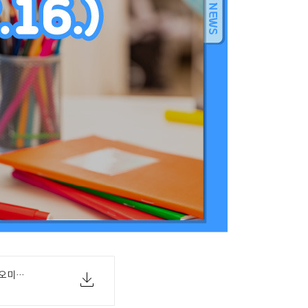
[교육부 02-16(수) 09시30분보도자료] 오미크론 대응을 위한 학교 방역 추가 지원_.pdf