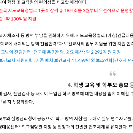
하여 학생 및 교직원의 편의성을 제고할 예정이다.
 전국 시도교육청별로 1곳 이상씩 총 18개소를 3월부터 우선적으로 운영할
함 : 약 180억원 지원
 자체조사 등 방역 부담을 완화하기 위해, 시도교육청별로 (가칭)긴급대응팀
. 학교에 배치되는 방역 전담인력
*
과 보건교사의 업무 지원을 위한 지원 인
학교방역 전담인력 : 전국에 총 7만 명, 소요 예산 : 약 2,292억 원 지원
 보건교사 지원인력 : 기존 배치 보건교사 11,459명 외 보조인력(간호사 면허
4.
학생 교육 및 학부모 홍보 
제 검사, 진단검사 등 새로이 도입된 학교 방역에 대한 내용을 쉽게 이해할
보를 지속 강화한다.
육부와 질병관리청이 공동으로 ‘학교 방역 지침’을 토대로 실무 연수자료를 
병대응센터
*
학교담당관 지정 등 현장과의 긴밀한 협조체계를 유지한다. 또한