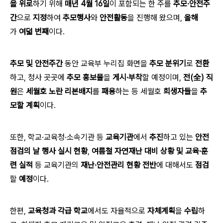
을
위로
하기 위해
매년 4월 16일
이 포함되는 한 주를
추모·안전주
간
으로
지정
하여
추모행사
와
안전활동
을 진행해 왔으며,
올해
가
여덟 번째
이다.
추모 및 안전주간
동안 교육부 누리집 화면을
추모 분위기
로
전환
하고, 청사
곳곳에
추모 홍보물
을
게시·부착
할 예정이며,
전(全)
직
원
은
세월호
노란 리본배지
를
패용
하는 등 세월호
희생자들
을
추
모할 계획
이다.
또한, 학교·교육청·소속기관 등
교육기관
에서
추진
하고 있는
안전
점검의 날
행사 실시 현황
,
여름철 자연재난 대비 상황 및 교육·훈
련 실적
등 교육기관의
재난·안전관리 현황 전반
에 대해서도
점검
할
예정
이다.
한편,
교육청과 각급 학교
에서도 자율적으로
자체계획
을
수립
하