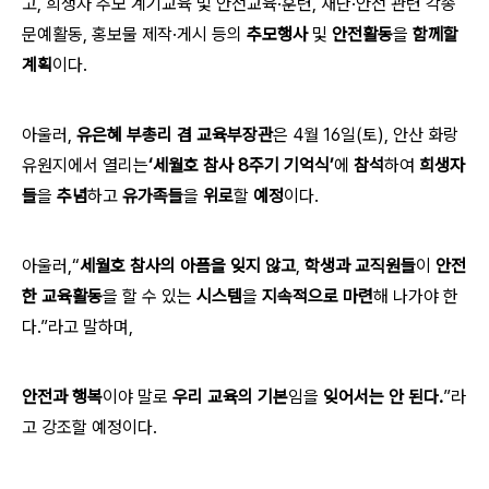
고, 희생자 추모 계기교육 및 안전교육·훈련, 재난·안전 관련 각종
문예활동, 홍보물 제작·게시 등의
추모행사
및
안전활동
을
함께할
계획
이다.
아울러,
유은혜 부총리 겸 교육부장관
은 4월 16일(토), 안산 화랑
유원지에서
열리는
‘세월호 참사 8주기 기억식’
에
참석
하여
희생자
들
을
추념
하고
유가족들
을
위로
할
예정
이다.
아울러,“
세월호 참사의 아픔을 잊지 않고
,
학생과 교직원들
이
안전
한 교육활동
을 할 수 있는
시스템
을
지속적으로
마련
해 나가야 한
다.”라고
말하며,
안전과 행복
이야 말로
우리 교육의 기본
임을
잊어서는 안 된다.
”라
고
강조할 예정이다.