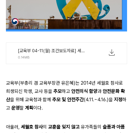
[교육부 04-11(월) 조간보도자료] 세월호 참사 8주기 추모 및 안전 주간 지정&middot;운영.pdf
0.14MB
교육부
(
부총리 겸 교육부장관 유은혜
)
는
2014
년 세월호 참사로
희생되신 학생
,
교사 등을
추모
하고
안전의식 함양
과
안전문화 확
산
을 위해 교육청과
함께
추모 및 안전주간
(4.11.~4.16.)
을
지정
하
고
운영
할
계획
이다
.
아울러,
세월호 참사
의
교훈을 잊지 않고
유가족들의
슬픔과 아픔