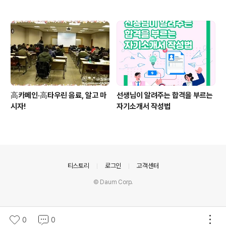
高카페인·高타우린 음료, 알고 마
선생님이 알려주는 합격을 부르는
시자!
자기소개서 작성법
의안내
티스토리
로그인
고객센터
© Daum Corp.
0
0