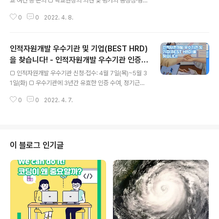
교 여건 등 논의 □ 학교현장의 의견 및 평가의 공정성·형평
성, 교내 및 지역사회 감염 위험, 학교의 부담 등을 고려 현
0
0
2022. 4. 8.
행 방침(확진자 미응시) 유지 교육부(부총리 겸 교육부 장
관 유은혜)는 4월 중순부터 약 한 달에 걸쳐 실시되는 중·고
등학교 중간고사에 코로나19 확진 학생들이 응시할 수 있
인적자원개발 우수기관 및 기업(BEST HRD)
도록 허용해달라는 요구와 관련하여 시도교육청과 집중 협
의하고자 긴급으로 비상 점검·지원단 회의를 4월 8일(금)
을 찾습니다! - 인적자원개발 우수기관 인증
글 내용
에 개최하였다. 코로나19 확진으로 보건당국으로부터 격
사업 공고 -
□ 인적자원개발 우수기관 신청·접수: 4월 7일(목)~5월 3
리 통보된 학생들은 ｢학교보건법｣ 제8조 등에 따라 등교
1일(화) □ 우수기관에 3년간 유효한 인증 수여, 정기근로
중지 대상 학생으로 분류되어 등교할 수 없으므로, 그동안
감독 면제 등 혜택 부여 교육부(부총리 겸 교육부 장관 유은
지필평가에 응시하지 않고 성적 인정점*을 부여받았다. *
0
0
2022. 4. 7.
혜)와 고용노동부(장관 안경덕)는 ‘2022년도 인적자원개
시도교육청 학업성적관리지침 및..
발 우수기관 인증(Best HRD)’ 사업을 4월 7일(목) 공고
한다. 사업 신청 기간은 4월 7일(목)부터 5월 31일(화)까
지이며, 공공부문과 민간부문(대기업, 중소기업, 선취업 후
학습 기업)으로 나눠 진행된다. 특히, 올해부터 민간부문은
이 블로그 인기글
온라인 접수*로도 신청·접수가 가능하며, 기존처럼 한국산
업인력공단 지부·지사를 통한 우편 및 방문접수도 가능하
다. * www.hrd4u.or.kr 참조 (인적자원개발 우수기관 인
증 페이지>온라인 신청>신청서 작성) 한편, 2006년부..