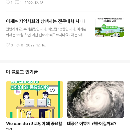
1
1
2022. 12. 16.
그램 등 와이키키팀과 함께 알아볼까요? 미디어 문해력(리
터러시)란? - 문해력(Literacy, 리터러시) + 미디어(Midi
a, 정보를 전달하는 역할) 합성어 - 미디어가 전달하는 메
이제는 지역사회와 상생하는 전문대학 시대!
시지를 제대로 이해하고 다른 사람들과 소통하는 능력 - 미
글 내용
디어 콘텐츠를 제작하는 능력 Q. 저작권은 창작물을 만드
안녕하세요, 누리울림입니다. 어느덧 12월입니다. 여러분
는 순간 바로 발생한다? 정답 : O 저작권을 인정받기 위해
께서는 12월 하면 어떤 단어가 떠오르시나요? 저는 ‘새로
어떤 절차나 형식을 갖출 필요는 없습니다. 아마추어의 창
운 시작’이라는 단어가 떠오르는데요. 다가오는 한해를 맞
작물도 창작성이 있다면 저작물로 보호받을 수 있습니다.
0
0
2022. 12. 16.
이하는 목표도 세우며 새로운 시작을 할 생각에 설레는데
출처 : 미리네(학교미디어교육포털) Q. 크리에이터가 영상
요. 오늘 준비한 콘텐츠의 주제도 ‘새로운 시작’과 관련이
조회수를 높이기 위해 ..
깊습니다. ‘고등직업교육거점지구 HiVE 사업’이 지역사회
와 전문대학이 힘을 합쳐 새로운 시작을 준비하고 있다고
합니다. 저와 함께 살펴볼까요? 고등직업교육거점지구 사
이 블로그 인기글
업이란? 우선, 오늘의 주제인 ‘고등직업교육거점지구(HiV
E) 사업’에 대해 설명해 드리겠습니다. HiVE는 벌집, 중심
지를 의미합니다. 벌은 벌집을 중심으로 주변 생태계와 상
생하지요. 벌이 꽃 사이를 오가며 식물의 수분을 돕는다는
사실도 잘 알고 계실 겁니다. 즉..
We can do it! 코딩이 왜 중요할
태풍은 어떻게 만들어질까요?