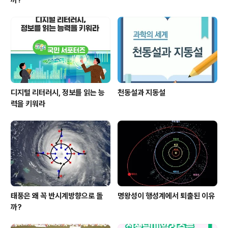
까?
디지털 리터러시, 정보를 읽는 능
천동설과 지동설
력을 키워라
태풍은 왜 꼭 반시계방향으로 돌
명왕성이 행성계에서 퇴출된 이유
까?