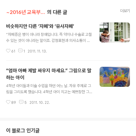
더보기
~2016년 교육부 이야기/부모의 지혜 나눔
의 다른 글
비슷하지만 다른 ‘자폐’와 ‘유사자폐’
글 내용
“자폐증은 병이 아니라 장애입니다. 즉 약이나 수술로 고칠
수 있는 것이 아니라는 말이죠. 감정표현과 의사소통이 잘
안 되어서 사회생활하기 힘들어요. 무엇보다도 사람들과
61
1
2011. 11. 13.
어울릴 수 없는 것이 이 장애의 가장 큰 문제점이지요.” 영
화 ‘말아톤’의 한 장면, 기억하시나요? 얼룩말과 초코파이
를 세상에서 가장 좋아하는 초원이가, 병원에서 자폐증을
“엄마 아빠 제발 싸우지 마세요.” 그림으로 말
진단받을 때 의사가 한 말입니다. 자폐성 장애는 지적 장애
의 한 일환으로 포함되어 있다가, 2003년에 하나의 장애
하는 아이
글 내용
군(PDD)로 독립되었습니다. 일반적으로 사회성과 의사소
4학년 아이들과 미술 수업을 하던 어느 날. 자유 주제로 그
통, 자발적 활동에 어려움이 있는 증상을 나타내지요. 그런
림을 그리도록 했습니다. 4학년 아이 치고는 예쁘장한 그
데 여러분, ‘유사자폐’, 즉 자폐성장애와 같은 증상을 보이
림을 잘 그리는 그 아이의 그림을 자세히 살펴보면 끔찍한
지만 사실 이와는 다른 장애가 있다는 사실을 아시나요? 중
89
5
2011. 10. 22.
내용이 가득했습니다. 멀리서 보기에는 ‘여자아이가 예쁘
요한 결정적 시기를 성공적으..
장한 그림을 그렸나보다.’라고 생각할 수 있는데, 그 안의
내용은 ‘목매달고 있는 사람.’ ‘칼로 누군가를 찌르는 사람.
피 흘리고 쓰러지는 사람’등 잔인하기 그지없습니다. 너무
놀란 저는 “어디서 보고 그렸어?” “무슨 내용이야?”라고
이 블로그 인기글
했더니 “그냥 생각나는 대로 아무거나 그린 건데요.”라는