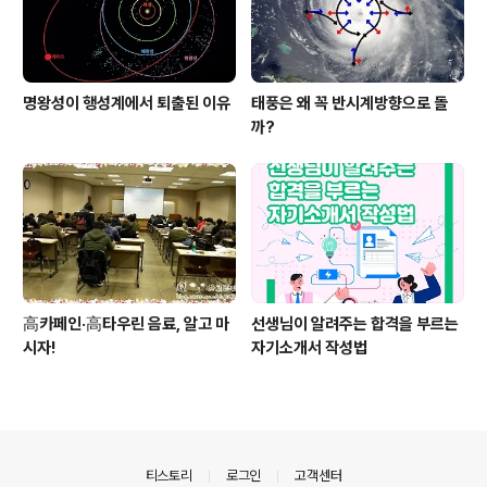
명왕성이 행성계에서 퇴출된 이유
태풍은 왜 꼭 반시계방향으로 돌
까?
高카페인·高타우린 음료, 알고 마
선생님이 알려주는 합격을 부르는
시자!
자기소개서 작성법
의안내
티스토리
로그인
고객센터