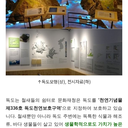
↑독도모형(상), 전시자료(하)
독도는 철새들의 쉼터로 문화재청은 독도를
'천연기념물
제336호 독도천연보호구역'
으로 지정하여 보호하고 있습
니다. 철새뿐만 아니라 독도 주변에는 독특한 식물과 해조
류, 바다 생물들이 살고 있어
생물학적으로도 가치가 높은