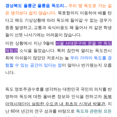
경상북도 울릉군 울릉읍 독도리
...
우리 땅 독도로 가는 길
은 생각보다 쉽지 않습니다.
묵호항까지 이동하여 배를 탄
다고 해도 기상상황에 따라 독도에 들어갈 수 없는 경우가
종종 발생하고, 교통과 숙식비용도 꽤 들어서 저 같은 학생
들이 선뜻 나서기에는 어려움이 많습니다.
이런 상황에서 지난 9월에
서울 서대문구에 문을 연 독도
체험관
소식을 들었습니다. 특히 잠깐씩 열리는 독도전시
회에 아쉬움이 많았던 저로서는 늘
우리 가까이 독도를 경
험할 수 있는 공간이 있다는 점
이 얼마나 반가웠는지 모릅
니다.
독도 영토주권수호를 생각하는 대한민국 국민의 의지를 반
영하여 독도에 대한 올바른 정보와 인식을 전하고자
동북
아역사재단이 설립한 수도권 내 최초의 신개념 박물관
,
지
난 60여 년간의 연구 성과를 바탕으로
독도와 관련된 모든