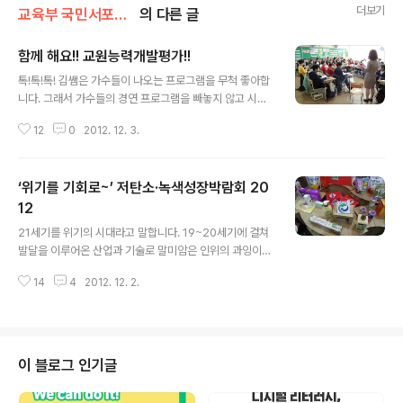
더보기
교육부 국민서포터즈
의 다른 글
함께 해요!! 교원능력개발평가!!
글 내용
톡!톡!톡! 김쌤은 가수들이 나오는 프로그램을 무척 좋아합
니다. 그래서 가수들의 경연 프로그램을 빼놓지 않고 시청
하는데요. 최종 우승자가 되기 위해서는 실력은 기본이며,
12
0
2012. 12. 3.
방청객이나 시청자의 투표에서 좋은 결과를 얻어야 하더군
요. 처음에는 이런 방법을 통해 가수를 뽑는다는 발상 자체
가 너무 비인간적이다는 생각도 들었지만, 프로그램을 시
‘위기를 기회로~’ 저탄소·녹색성장박람회 20
청하는 시청자들의 직접적인 참여가 프로그램의 인기를 더
욱 상승주는 요인이라고 생각됩니다. 교원능력개발평가도
12
글 내용
처음 실행할 때만 해도 그 실시 여부 자체만으로도 찬반 논
21세기를 위기의 시대라고 말합니다. 19~20세기에 걸쳐
쟁이 심했지만, 이제는 더욱 좋은 결과를 위해 노력하는 분
발달을 이루어온 산업과 기술로 말미암은 인위의 과잉이
위기가 형성되었습니다. 안양남초등학교에서도 교원능력
기후와 환경을 변질시켜 도래한 지금은, 기후환경의 위기
개발평가가 시행된 후 처음으로 학부모들의 이해를 돕기
14
4
2012. 12. 2.
시대입니다. 굳이 아마존의 눈물, 북극의 눈물 등 다큐멘터
위한 ‘교육과정 보고회’를 마련하였습니다. 보고회에 ..
리 프로그램을 떠올리지 않아도 될 만큼 지금 이 시대의 화
두는 단연 환경입니다. 오늘은 이 환경이라는 주제로 앞으
로 환경과 인간이 함께 살아가는 데 필요한 것들에 대해 생
각을 나누는 자리가 열려 찾아가보았습니다. 10월 30일
이 블로그 인기글
(화)-11월 2일(금)까지 4일간 코엑스(COEX)에서 저탄소
녹색성장 박람회가 열렸습니다. 저탄소 녹색기술을 적용한