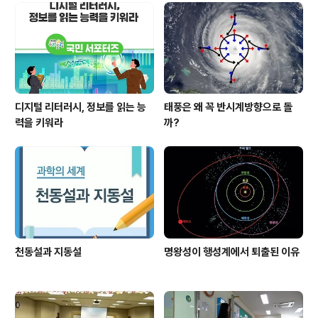
디지털 리터러시, 정보를 읽는 능
태풍은 왜 꼭 반시계방향으로 돌
력을 키워라
까?
천동설과 지동설
명왕성이 행성계에서 퇴출된 이유