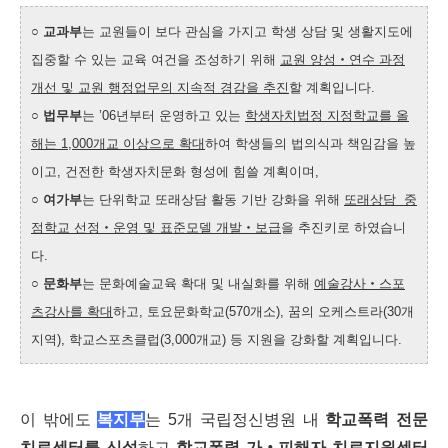
○
교과부
는 교원들이 보다 관심을 가지고 학생 상담 및 생활지도에
집중할 수 있는 교육 여건을 조성하기 위해
교원 양성‧연수 과정
개선 및 교원 행정업무의 지속적 경감을 추진
할 계획입니다.
○
법무부
는 ’06년부터 운영하고 있는
학생자치법정 지정학교를 올
해는 1,000개교 이상으로 확대
하여 학생들의 법의식과 책임감을 높
이고, 건전한 학생자치문화 형성에 힘쓸 계획이며,
○
여가부
는 단위학교 또래상담 활동 기반 강화을 위해
또래상담 중
점학교 선정‧운영 및 표준모델 개발‧보급
을 추진키로 하였습니
다.
○
문화부
는 문화예술교육 확대 및 내실화를 위해
예술강사‧스포
츠강사를 확대
하고, 토요문화학교(570개소), 꿈의 오케스트라(30개
지역), 학교스포츠클럽(3,000개교) 등 지원을 강화할 계획입니다.
이 밖에도
복지부
는 5개 국립정신병원 내
학교폭력 전문
치료센터를 신설
하고
학교폭력 가‧피해자 치료지원센터