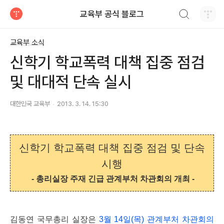
검색하기
교육부 공식 블로그
티스토리
교육부 소식
신학기 학교폭력 대책 집중 점검
및 대대적 단속 실시
대한민국 교육부
2013. 3. 14. 15:30
신학기 학교폭력 대책 집중 점검 및
단속
시행
- 총리실장 주재 긴급 관계부처 차관회의 개최 -
김동연 국무총리 실장은
3월 14
일(목)
관계부처 차관회의