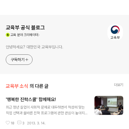
로그 정보
교육부 공식 블로그
(새창열림)
교육
분야 크리에이터
안녕하세요? 대한민국 교육부입니다.
구독하기
더보기
교육부 소식
의 다른 글
'행복한 진학스쿨' 함께해요!
글 내용
최근 청년 실업이 사회적 문제로 대두하면서 적성에 맞는
직업 선택과 올바른 진학 프로그램에 관한 관심이 높아지
고 있습니다. 이러한 사회적 분위기에 맞추어 교육과학기
18
3
2013. 3. 14.
술부에서는 진로교육 강화방침을 발표했고 지침에 따라 전