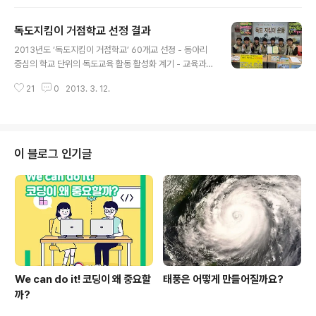
국 중, 고등학교에서는 진로진학 프로그램을 체계적으로
실시하고 있습니다. 큰애가 다니는 중동고등학교에서도 자
독도지킴이 거점학교 선정 결과
신의 강점을 파악해 자기 주도적 진로설계에 도움을 주고
글 내용
자 방학 동안 희망자를 대상으로 진로진학 프로그램 인을
2013년도 ‘독도지킴이 거점학교’ 60개교 선정 - 동아리
진행한다고 하여 직접 참가해 보기로 했습니다. 은? 중동고
중심의 학교 단위의 독도교육 활동 활성화 계기 - 교육과학
등학교에서 진행되는 은 중동고 커리어코치(경력개발전문
기술부(장관 서남수) 및 동북아역사재단(이사장 김학준)은
가) 김정희 선생님의 지도로 진행되었는데요. 올해부터 A/
21
0
2013. 3. 12.
개별 단위학교 중심의 독도교육 활성화의 초석이 될 2013
B형 선택제로 전환되는 2014학년도 대입 수능의 주요특
년 ‘독도지킴이 거점학교’ 총 60개교의 선정 결과를 발표
징을 이해하고 자신의 강점에 기반을 둔 자기 주도적인 진
하였습니다. ○ 2013년 독도지킴이 거점학교 선정 사업에
로..
는 독도 수호에 대한 각급 학교의 관심이 반영되어 국내 초‧
중‧고등학교 총 302개교(초등 111교, 중등 191교)가 응모,
이 블로그 인기글
엄밀한 심사를 거쳐 총 60개교(초등 30교, 중등 30교)가
선정되었습니다. * 선정학교 명단 : 본 사업은 2008년부
터 추진해 온 사업으로, ○ 개별 학교가 독도 관련 동아리를
중심으로 동해‧독도 표기 홍보, 독도 모형 만들기, 독도..
We can do it! 코딩이 왜 중요할
태풍은 어떻게 만들어질까요?
까?