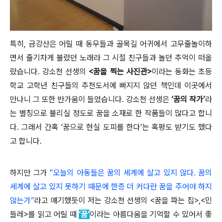
특히, 금강산은 어릴 때 동무들과 골목길 어귀에서 고무줄놀이하
면서 줄기차게 불렀던 노래라 그 시절 친구들과 놀던 추억이 떠올
랐습니다. 강소천 선생의
<꿈을 찍는 사진관>
이라는 동화는 초등
학교 고학년 친구들의 추천도서에 빠지지 않던 책인데 이곳에서
만나니 그 또한 반가움이 들었습니다. 강소천 선생은
‘꿈의 작가’
라
는 별칭으로 불리실 정도로 꿈을 소재로 한 작품들이 많다고 합니
다. 그래서 간혹 ‘꿈으로 현실 도피를 한다’는 혹평도 받기도 했다
고 합니다.
하지만 그가
“오늘의 아동들은 꿈의 세계에 살고 있지 않다. 꿈의
세계에 살고 있지 못하기 때문에 한층 더 커다란 꿈을 주어야 하지
않는가”
라고 얘기했듯이 저는 강소천 선생의 <꿈을 파는 집>,<민
들레>를 읽고 어릴 때
‘꿈’
이라는 아름다움을 기억할 수 있어서 좋