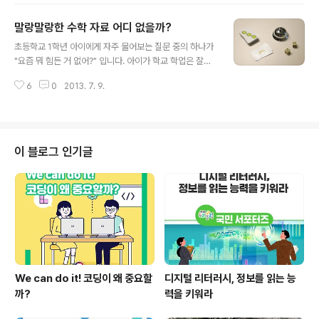
체험을 하는 프로그램입니다. .여기서 뿌리기술이라는 말
말랑말랑한 수학 자료 어디 없을까?
이 다소 생소하게 들리시겠지만, 알고보면 '아~~~!! 하면
글 내용
서 이게 뿌리기술이구나' 하실거에요. 알것 같기도 하고, 알
초등학교 1학년 아이에게 자주 물어보는 질문 중의 하나가
쏭달쏭한 뿌리기술에 대해 간단히 설명을 드리겠습니다.
"요즘 뭐 힘든 거 없어?" 입니다. 아이가 학교 학업은 잘하
뿌리기술이란 제품의 소재를 가공하여 부품이나 제품을 만
고 있는지 친구들과 관계는 좋은지 매번 궁금한 게 아빠의
드는 기초적인 기술을 말합니다. 이 뿌리기술의 수준에 따
6
0
2013. 7. 9.
마음이죠. 지난주 질문에서 아이의 대답은 '수학이 좀 어렵
라 국가의 경쟁력이 결정되고, 만들어진 최종 제품의 상품
기도 재밌기도 해요.'이었습니다. 올해 1~2학년 수학 교과
가치가 달라지게 된다고 합니다. 결국, 뿌리기술이 ..
서가 바뀌면서, Storytelling이 도입되어 수학이 재미있고
즐거워 졌다는 이야기를 익히 들었는데 바쁜 직장생활로
함께 풀어보지 못한 점이 아쉬워 이번 주말에 아이와 함께
이 블로그 인기글
수학 익힘책을 풀어본 이야기를 해보려 합니다. * 달라도
너무 달라진 수학 예전 호랑이 담배 피우던 시절 아빠의 어
릴 적 초등학교 수학책은 이름도 '산수'였습니다. 단순 수식
의 풀이에 초점을 맞췄던 시절이었죠. 그래서 그러한 수식
의 풀이에 익숙..
We can do it! 코딩이 왜 중요할
디지털 리터러시, 정보를 읽는 능
까?
력을 키워라