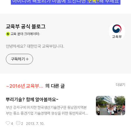
아이디어 팩토리가 마음에 드신다면
구독+
해 주세요
로그 정보
교육부 공식 블로그
(새창열림)
교육
분야 크리에이터
안녕하세요? 대한민국 교육부입니다.
구독하기
더보기
~2016년 교육부 이야기/부모의 지혜 나눔
의 다른 글
뿌리기술? 함께 알아볼까요~
글 내용
부산 강서구에 위치한 한국생산기술연구원 동남권지역본
부는 중소 중견기업 기술경쟁력 향상을 위한 동반자로서의
역할을 하는 곳입니다만 한 달에 1회 이상의 해피클래스를
4
2
2013. 7. 10.
운영하고 있습니다. 해피클래스는 우리 생활과 밀접한 관
계를 가지고 있는 뿌리기술을 학생들이 알기쉽게 재밌는