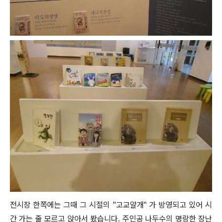
전시장 한쪽에는 그때 그 시절의 "고교얄개" 가 방영되고 있어 시
간 가는 줄 모르고 앉아서 봤습니다. 주인공 나두수의 명랑한 장난