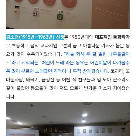
강소천(1915년~1963년) 선생
은 1950년대의
대표적인 동화작가
로 초등학교 음악 교과서엔 그분의 곱고 아름다운 가사가 붙은 동
요가 많이 수록되어있습니다.
“하늘 향해 두 팔 벌린 나무들같이
~”라고 시작되는 ‘어린이 노래’라는 동요는 어린이날이 다가올수
록 많이 부르던 노래였던 기억이 나 무척 반가웠습니다.
코끼리, 꼬
마눈사람, 태극기, 금강산 등 어릴 적 친구들과 입 모아 큰소리로
같이 불렀던 동요들이 많아 저도 모르게 반가운 미소가 지어졌습
니다.