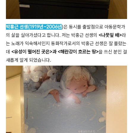
박홍근 선생(1919년~2006년
)은 동시를 출발점으로 아동문학가
의 삶을 살아가셨다고 합니다. 저는 박홍근 선생의
<나뭇잎 배>
라
는 노래가 익숙해서인지 동화작가로서의 박홍근 선생은 잘 몰랐는
데
<유성이 떨어진 곳은>과 <해란강이 흐르는 땅>
을 쓰신 분인 걸
새롭게 알게 되었습니다.