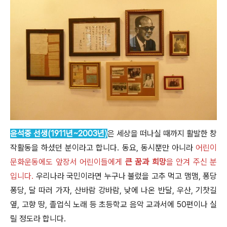
윤석중 선생(1911년~2003년
)
은 세상을 떠나실 때까지 활발한 창
작활동을 하셨던 분이라고 합니다. 동요, 동시뿐만 아니라
어린이
문화운동에도 앞장서 어린이들에게
큰 꿈과 희망
을 안겨 주신 분
입니다.
우리나라 국민이라면 누구나 불렀을 고추 먹고 맴맴, 퐁당
퐁당, 달 따러 가자, 산바람 강바람, 낮에 나온 반달, 우산, 기찻길
옆, 고향 땅, 졸업식 노래 등 초등학교 음악 교과서에 50편이나 실
릴 정도라 합니다.