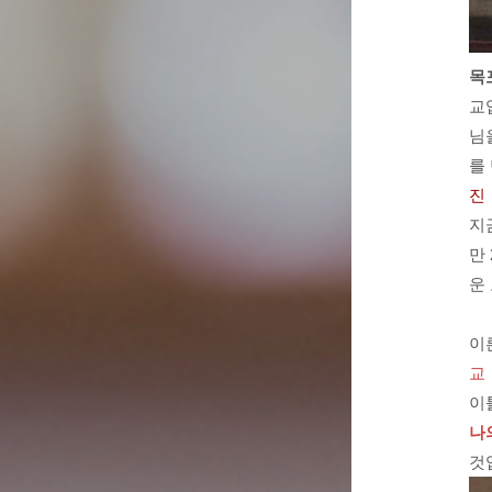
목
교
님
를
진
지
만
운
이
교
이
나
것