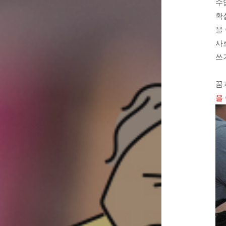
수
확
을
사
쓰
꿈
을