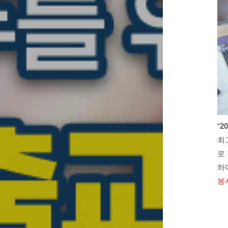
“
2
최
로
하
봉