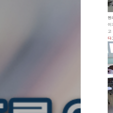
헨
이
고
다